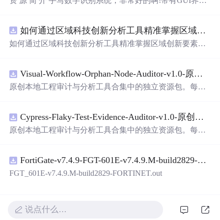
资 源 简 介 手写数字识别系统，非常好的啊!带有GUI界
面，使用方便! 详 情 说 明 用这个手写数字识别系统，你可
以轻松地识别手写数字。这个系统不仅功能强大，而且还
如何通过区域科技创新分析工具精准掌握区域创新要素分布与产业链融合现状？.
带有直观的图形用户界面（GUI），非常容易使用。你只
需要将手写数字输入系统，它将立即给出准确的识别结
如何通过区域科技创新分析工具精准掌握区域创新要素分
果。这个系统可以在各种场景中使用，无论是学校、工作
布与产业链融合现状？
还是日常生活，都能为你提供快速和准确的识别服务。它
是一个非常方便和实用的工具，你一定会喜欢它的！
Visual-Workflow-Orphan-Node-Auditor-v1.0-原创源码与文档.zip
原创本地工程审计与分析工具合集中的独立资源包。每个
ZIP包含完整源码、3项自动化测试、可复现合成示例、离
线HTML、JSON与SVG报告、1080×720真实运行效果图、
Cypress-Flaky-Test-Evidence-Auditor-v1.0-原创源码与文档.zip
README、运行说明、功能清单、MIT License及原创与授
权声明。解压后进入project目录，执行npm test验证算法，
原创本地工程审计与分析工具合集中的独立资源包。每个
执行npm run report生成报告，也可通过本地静态服务器打
ZIP包含完整源码、3项自动化测试、可复现合成示例、离
开网页。运行时零第三方依赖，不包含热点产品或开源项
线HTML、JSON与SVG报告、1080×720真实运行效果图、
目源码、Logo、官方截图、论文、生产日志或其他受限素
FortiGate-v7.4.9-FGT-601E-v7.4.9.M-build2829-FORTINET.out
README、运行说明、功能清单、MIT License及原创与授
材。适合前端开发、AI应用工程、测试审计和课程实践。
权声明。解压后进入project目录，执行npm test验证算法，
FGT_601E-v7.4.9.M-build2829-FORTINET.out
执行npm run report生成报告，也可通过本地静态服务器打
开网页。运行时零第三方依赖，不包含热点产品或开源项
目源码、Logo、官方截图、论文、生产日志或其他受限素
说点什么…
材。适合前端开发、AI应用工程、测试审计和课程实践。