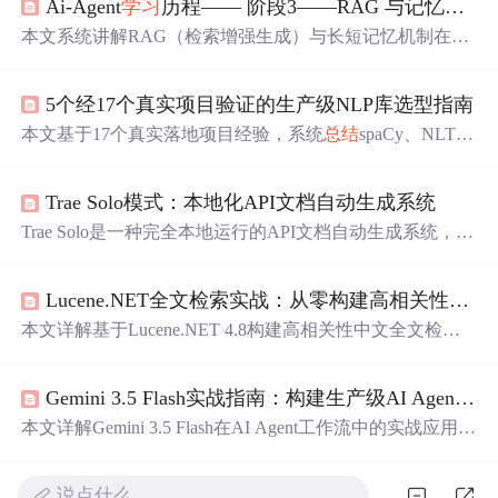
Ai-Agent
学习
历程—— 阶段3——RAG 与记忆机制
本文系统讲解RAG（检索增强生成）与长短记忆机制在AI
Agent中的工程落地，涵盖ETL智能清洗、语义分块、向量
库集成（Milvus/pgvector）、混合检索与重排、自适应查询
5个经17个真实项目验证的生产级NLP库选型指南
重写与CRAG容错路由，以及基于BaseStore的短周期会话
管理与长效用户画像提取。强调生产级实践，包括PII脱
本文基于17个真实落地项目经验，系统
总结
spaCy、NLT
敏、多租户隔离、静默观察者架构和LCEL统一编排，最终
K、Transformers、Gensim和TextBlob五大生产级NLP库的
构建‘千人千面’记忆问答智能体。
选型逻辑与实操要点。强调从复现率、衰减率、容错率和
Trae Solo模式：本地化API文档自动生成系统
手感四维度评估，剖析各库在中文处理、领域适配、部署
稳定性、内存控制及错误诊断等关键环节的表现，并给出
Trae Solo是一种完全本地运行的API文档自动生成系统，基
电商评论分析系统的混合架构设计与性能优化方案。
于Java AST解析、Swagger注解提取与Jinja2模板渲染，支
持HTML/Word/PDF三格式同步输出。系统采用Solo模式确
Lucene.NET全文检索实战：从零构建高相关性中文搜索
保数据不出设备，适用于金融、政务等高安全要求场景；
通过三级缓存与两级并行优化，实现47接口模块15分钟内
本文详解基于Lucene.NET 4.8构建高相关性中文全文检索
稳定生成；技术栈聚焦轻量可控组件，包括Spoon、自研A
系统的核心实践，涵盖中文分词（HanLP.NET+自定义词
nnotation Processor、Jinjava及wkhtmltopdf，内存占用≤210M
典）、索引字段设计（TextField/StringField/IntPoint）、TF-I
B，可无缝集成CI/CD。
Gemini 3.5 Flash实战指南：构建生产级AI Agent工作流
DF相关性打分原理与验证、增量索引、查询优化（缓存In
dexSearcher、禁用Norms、预热）及生产避坑技巧（Luke.
本文详解Gemini 3.5 Flash在AI Agent工作流中的实战应用，
NET诊断、软删除、Directory资源释放）。强调在.NET平
涵盖其架构级升级（多代理协同、混合稀疏注意力）、免
台下以极简架构实现毫秒级、可控、零运维依赖的搜索能
费生产就绪特性（OpenAI格式兼容、零代码迁移）、环境
力。
说点什么…
配置避坑（密钥权限、账号灰度）、核心Agent实现（自我