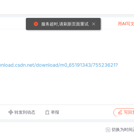
用AI写
服务超时,请刷新页面重试
ownload.csdn.net/download/m0_65191343/75523621?
转发到动态
举报
写回
切换为时间