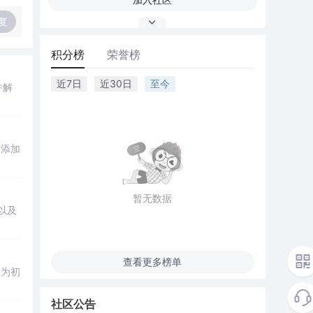
复
积分榜
荣誉榜
近7日
近30日
至今
并解
、添加
暂无数据
以及
查看更多榜单
，为初
社区公告