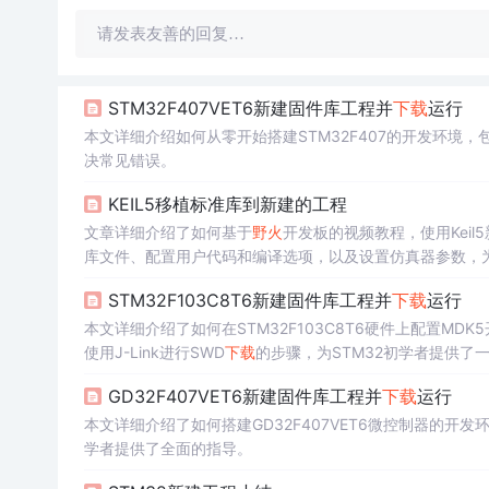
请发表友善的回复…
STM32F407VET6新建固件库工程并
下载
运行
本文详细介绍如何从零开始搭建STM32F407的开发环境
决常见错误。
KEIL5移植标准库到新建的工程
文章详细介绍了如何基于
野火
开发板的视频教程，使用Kei
库文件、配置用户代码和编译选项，以及设置仿真器参数，
STM32F103C8T6新建固件库工程并
下载
运行
本文详细介绍了如何在STM32F103C8T6硬件上配置M
使用J-Link进行SWD
下载
的步骤，为STM32初学者提供了
GD32F407VET6新建固件库工程并
下载
运行
本文详细介绍了如何搭建GD32F407VET6微控制器的
学者提供了全面的指导。