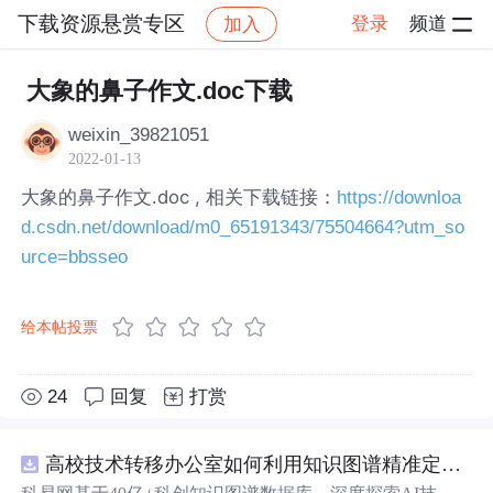
下载资源悬赏专区
登录
频道
加入
帖子详情
社区
下载资源悬赏专区
大象的鼻子作文.doc下载
weixin_39821051
2022-01-13
大象的鼻子作文.doc , 相关下载链接：
https://downloa
d.csdn.net/download/m0_65191343/75504664?utm_so
urce=bbsseo
给本帖投票
24
回复
打赏
高校技术转移办公室如何利用知识图谱精准定位产业需求与技术适配点？.