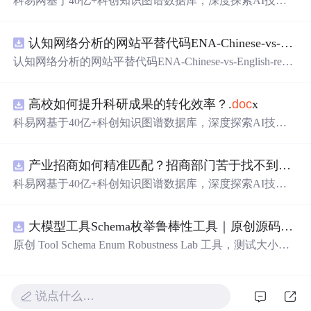
科易网基于40亿+科创知识图谱数据库，深度探索AI技术
在技术转移、成果转化、技术经纪、知识产权、产业创
新、科技招商等垂直领域的多样化应用场景，研究科技创
认知网络分析的网站平替代码ENA-Chinese-vs-English-reproducible.zip
新领域的AI+数智化解决方案，推动科技创新与产业创新
智能化发展。
认知网络分析的网站平替代码ENA-Chinese-vs-English-repro
ducible.zip
高校如何提升科研成果的转化效率？.
doc
x
科易网基于40亿+科创知识图谱数据库，深度探索AI技术
在技术转移、成果转化、技术经纪、知识产权、产业创
新、科技招商等垂直领域的多样化应用场景，研究科技创
产业招商如何精准匹配？招商部门苦于找不到符合产业链补链强链方向的目标企业怎么办？.
新领域的AI+数智化解决方案，推动科技创新与产业创新
智能化发展。
科易网基于40亿+科创知识图谱数据库，深度探索AI技术
在技术转移、成果转化、技术经纪、知识产权、产业创
新、科技招商等垂直领域的多样化应用场景，研究科技创
大模型工具Schema枚举鲁棒性工具｜原创源码+测试+离线报告
新领域的AI+数智化解决方案，推动科技创新与产业创新
智能化发展。
原创 Tool Schema Enum Robustness Lab 工具，测试大小
写、别名、未知枚举、空值与多语言取值对工具参数校验
和修复的影响。压缩包包含完整源码、3 项自动化测试、
可复现合成示例、离线 HTML/JSON/SVG 报告、1080×720
说点什么…
真实运行效果图、README、运行说明、功能清单、MIT