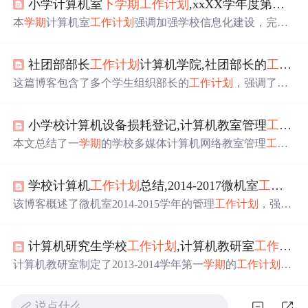
小学计算机室
下
学期
工作
计划
,xxXX学年度第二
学
本
学期
计算机室
工作
计划
强调加强学校信息化建设，完善
校园网站服务，深入研究信息技术与学科整合，提高教师
信息技术应用能力，培养信息技术特长生。
社团部部长
工作
计划
计算机学院,社团部长的
工作
计
这篇博客包含了多个学生组织部长的
工作
计划
，强调了社
团活动的组织、部门内部的沟通协调、成员培养以及活动
质量的重要性。部长们致力于推动社团的健康发展，通过
小学校计算机设备损耗登记,计算机教室管理
工作
总
定期会议、活动策划和人员管理，旨在提升社团影响力并
确保活动规范化。同时，他们还参与
学生会
的大型活动，
本文总结了一
学期
的学校多媒体计算机网络教室管理
工作
以促进团队合作和部门间的良好关系。
，包括开学前设备检修、定期与不定期维护、设备购置与
损耗情况、机房清洁与教育、存在的问题与解决方案，以
学校计算机
工作
计划
总结,2014-2017微机室
工作
计
及对
下
学期
设备维护的建议。
该博客概述了微机室2014-2015学年的管理
工作
计划
，强调
了敬业爱岗、规范管理、技术学习与教科研能力的提升，
以及在课程整合和硬件设施优化方面的举措。总结部分回
计算机研究生学校
工作
计划
,计算机教研室
工作
计划
.
顾了上
学期
的
工作
成果，包括管理建设、使用效率和教学
效果的改进。
计算机教研室制定了2013-2014学年第一
学期
的
工作
计划
，
以提高教育教学质量和学生综合素质为目标。
计划
包括加
强教研室建设、提升教师教学能力、组织教科研活动、加
说点什么…
强技能竞赛准备、进行教学资料管理和技能大赛选拔。同