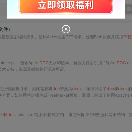
发表回
文件）
括设置后端响应头、使用Axios发送GET请求、处理Blob数据并模拟
下载
e.zip`，包含Spire.
DOC
无水印版本。解压文件后引用 `Spire.
DOC
.dl
技术支持，资源遵循相关开源许可证。
无法正确解析目录，因此需要将
doc
转换为
doc
x。详细讨论了
doc
和
doc
x
如使用特定插件或FreeMarker模板。最后，给出了使用Apache P
下载
doc
、xls、pdf等多种格式文档，通过分析JSON数据和网页结构，