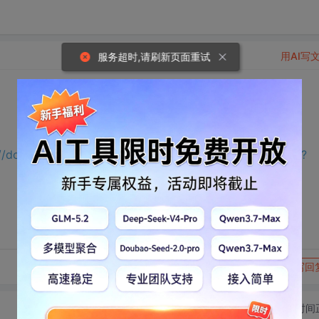
用AI写
服务超时,请刷新页面重试
://download.csdn.net/download/m0_65191343/75558901?
转发到动态
举报
写回
切换为时间