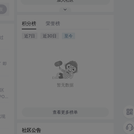
复
积分榜
荣誉榜
近7日
近30日
至今
过
l` 即
暂无数据
的区
OI
查看更多榜单
实现
社区公告