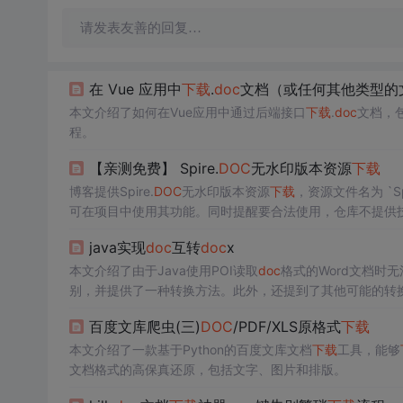
请发表友善的回复…
在 Vue 应用中
下载
.
doc
文档（或任何其他类型的
本文介绍了如何在Vue应用中通过后端接口
下载
.
doc
文档，包
程。
【亲测免费】 Spire.
DOC
无水印版本资源
下载
博客提供Spire.
DOC
无水印版本资源
下载
，资源文件名为 `Spir
可在项目中使用其功能。同时提醒要合法使用，仓库不提供
java实现
doc
互转
doc
x
本文介绍了由于Java使用POI读取
doc
格式的Word文档时
别，并提供了一种转换方法。此外，还提到了其他可能的转换方案，
进行转换的具体代码示例和依赖引入说明。
百度文库爬虫(三)
DOC
/PDF/XLS原格式
下载
本文介绍了一款基于Python的百度文库文档
下载
工具，能够
文档格式的高保真还原，包括文字、图片和排版。