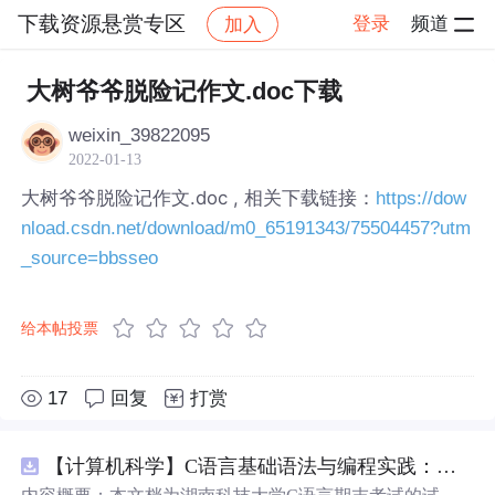
下载资源悬赏专区
登录
频道
加入
帖子详情
社区
下载资源悬赏专区
大树爷爷脱险记作文.doc下载
weixin_39822095
2022-01-13
大树爷爷脱险记作文.doc , 相关下载链接：
https://dow
nload.csdn.net/download/m0_65191343/75504457?utm
_source=bbsseo
给本帖投票
17
回复
打赏
【计算机科学】C语言基础语法与编程实践：湖南科技大学期末考试核心知识点解析