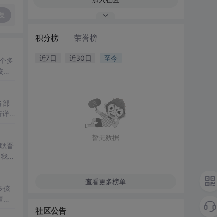
复
积分榜
荣誉榜
近7日
近30日
至今
一个多
校。
并投
各部
行详
卷调
暂无数据
是我们
查看更多榜单
多孩
遭到
一方面
社区公告