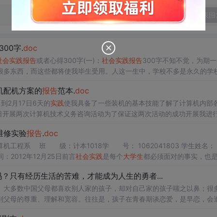
发表回
00字.
doc
社会
实践
报告
或者心得300字(一)：
社会
实践
报告
300字不知不觉，为期
很多东西，而这些都将使我毕生受用。人这一生中，学校不多是永久的学
大学生
，
社会
实践
是引导我们走出校门，走向
社会
，积极地往了解
社会
，
机配机方案的
报告
范本.
doc
到2月17日6天的
实践
使我具备了一些装机的基本技能了解了计算机内部
9日开展两次计算机技术义务咨询活动为了保证这两次活动的成功开展我进
进行了申请同时我和他们夜以继日拟出了十多种不同的配机方案、知识问
维修实验
报告
.
doc
2041803 学生姓名： 耿晋
成 绩：学 期： 2012—2013.1 完成时间：2012年12月25日前言
社会
实践
是每个
大学生
都必须面对的事实，也
石，...
？只有经历生活的苦难，才能成为人生的勇者...
。大多数中国父母都喜欢别人家的孩子，却对自己家的孩子嗤之以鼻；很
到父母的尊重、理解和宽容。往往是，孩子在青春期谈恋爱，是早恋，会
、金榜题名，通过高考进入理想大学以后，也不可能顺遂心意地谈恋爱。