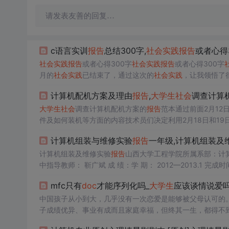
请发表友善的回复…
c语言实训
报告
总结300字,
社会
实践
报告
或者心得3
社会
实践
报告
或者心得300字
社会
实践
报告
或者心得300字
月的
社会
实践
已结束了，通过这次的
社会
实践
，让我领悟了
真正永久的学校只有一个，那就是
社会
。作为一个21世纪的
计算机配机方案及理由
报告
,
大学生
社会
调查计算
身
社会
的良好情势;是促使大...
大学生
社会
调查计算机配机方案的
报告
范本通过前面2月12日
件及如何装机等方面的内容技术员们决定利用2月18日和1
细的安排策划与
实践
单位、赞助商进行了统一的协商对场地
计算机组装与维修实验
报告
一年级,计算机组装及
查表、计算机使用过程中的常见故...
计算机组装及维修实验
报告
山西大学工程学院所属系部：计算机工程系 班 级：计本1018学 号： 106
中指导教师： 靳广斌 
走向
社会
的第一道门，还是我们以后能不能适应
社会
时一块基
mfc只有
doc
才能序列化吗_
大学生
应该谈情说爱吗
中国孩子从小到大，几乎没有一次恋爱是能够被父母认可的
子成绩优异、事业有成而且家庭幸福，但终其一生，都得不
父母老师和学校的“围追堵截”；可是，当中国孩子寒窗苦读