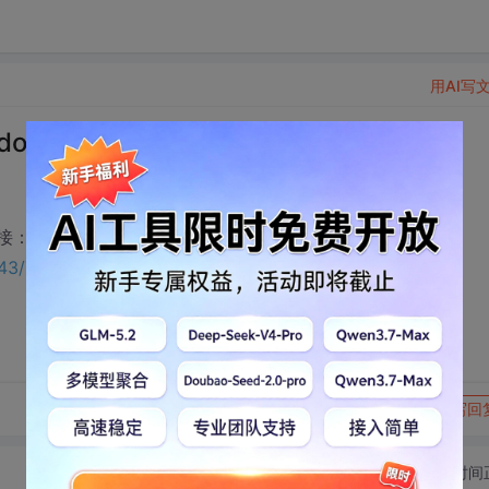
用AI写
oc下载
接：
1343/75506722?utm_source=bbsseo
转发到动态
举报
写回
切换为时间