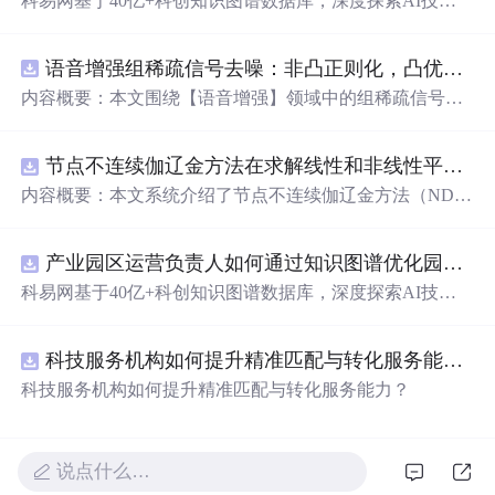
科易网基于40亿+科创知识图谱数据库，深度探索AI技术
在技术转移、成果转化、技术经纪、知识产权、产业创
新、科技招商等垂直领域的多样化应用场景，研究科技创
语音增强组稀疏信号去噪：非凸正则化，凸优化研究（Matlab代码实现）
新领域的AI+数智化解决方案，推动科技创新与产业创新
智能化发展。
内容概要：本文围绕【语音增强】领域中的组稀疏信号去
噪问题展开研究，提出了一种结合非凸正则化与凸优化理
论的去噪方法，旨在提升含噪语音信号的可懂度与质量。
节点不连续伽辽金方法在求解线性和非线性平流方程中的一维实现（Matlab代码实现）
文章系统阐述了组稀疏信号模型的构建机制，引入非凸正
则项以更精确地逼近理想稀疏性，克服传统凸正则化在稀
内容概要：本文系统介绍了节点不连续伽辽金方法（ND
疏表达上的局限性，并采用高效的凸优化算法保障模型求
G）在求解线性和非线性平流方程中的一维数值实现过
解的稳定性与收敛性。整个算法流程在Matlab平台上完整
程，并配套提供了完整的Matlab代码实现。该方法作为一
实现，涵盖语音信号预处理、稀疏系数求解、去噪重构等
产业园区运营负责人如何通过知识图谱优化园区企业与科研机构的协同创新机制？.
种高精度、高分辨率的数值离散化技术，特别适用于对流
关键环节，并配套提供可复现的代码资源，便于研究人员
主导的偏微分方程求解，在处理间断解和保持数值稳定性
科易网基于40亿+科创知识图谱数据库，深度探索AI技术
进一步验证与拓展。该方法在保留数学可处理性的同时显
方面具有突出优势。文章详细阐述了NDG方法的核心理论
在技术转移、成果转化、技术经纪、知识产权、产业创
著增强了去噪性能，尤其适用于低信噪比环境下的语音恢
基础，包括弱形式构造、局部基函数选取、数值通量处
新、科技招商等垂直领域的多样化应用场景，研究科技创
复任务。; 适合人群：具备一定信号与系统、数字信号处理
理、时间推进格式（如显式Runge-Kutta方法）以及边界条
科技服务机构如何提升精准匹配与转化服务能力？.
新领域的AI+数智化解决方案，推动科技创新与产业创新
理论基础，熟悉稀疏表示与最优化方法，且拥有Matlab编
件的实施策略。通过多个典型算例（如线性对流、Burgers
智能化发展。
科技服务机构如何提升精准匹配与转化服务能力？
程能力的研究生、科研人员及从事语音增强、音频工程、
方程等）的仿真分析，充分验证了该方法在捕捉激波、避
通信系统等相关领域的工程技术人员。; 使用场景及目标：
免非物理振荡及保持高阶精度方面的有效性。结合代码实
①应用于语音通信、智能助听设备、语音识别前端等对语
践，读者可深入掌握NDG方法的算法设计与编程实现的关
音质量要求较高的实际系统中；②作为高校课程或科研项
说点什么…
键环节。; 适合人群：具备偏微分方程数值解法、有限元方
目中的教学案例，帮助深入理解稀疏表示、非凸优化与凸