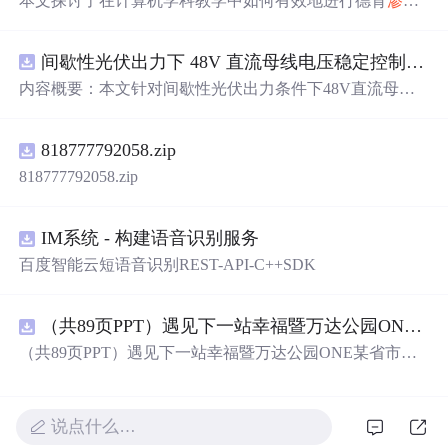
本文探讨了在计算机学科教学中如何有效地进行德育
渗透
，强调了在教学过程中培养学生的良好习惯和社会责任
感。通过实例阐述了说理教育法、形象熏陶法、榜样示范
间歇性光伏出力下 48V 直流母线电压稳定控制及储能双向充放电闭环调控体系研究（Simulink仿真实现）
法和实践启迪法的应用，指出德育应自然融入教学，注重
生动性和实践性。同时，提醒教师避免生搬硬套，确保德
内容概要：本文针对间歇性光伏出力条件下48V直流母线
育与教学内容的有机结合。
电压稳定控制及储能双向充放电闭环调控问题，提出一种
基于离网光伏直流微网系统的协同控制体系。通过构建包
818777792058.zip
含光伏阵列、Boost型DC-DC变换器、双向DC-DC变换器
与锂离子电池储能系统的完整拓扑结构，结合光伏最大功
818777792058.zip
率点跟踪（MPPT）技术和储能系统的双向功率调节能
力，实现对功率供需失衡的有效抑制。系统采用分层控制
架构，集成电压外环与电流内环双闭环控制策略，确保在
IM系统 - 构建语音识别服务
光照强度波动、负载突变等动态工况下维持母线电压稳
百度智能云短语音识别REST-API-C++SDK
定。在Simulink环境中搭建全系统仿真模型，验证了控制策
略在多种扰动场景下的有效性与鲁棒性，显著提升了微网
在无外部电网支撑下的自主运行能力和电能质量水平。; 适
（共89页PPT）遇见下一站幸福暨万达公园ONE某省市热气球生活艺术节活动策划方案.pptx
合人群：具备电力电子、自动控制与新能源系统基础知识
（共89页PPT）遇见下一站幸福暨万达公园ONE某省市热
的电气工程及相关专业研究生、科研人员，以及从事光伏
气球生活艺术节活动策划方案.pptx
储能系统、直流微网设计与仿真的工程技术人员。; 使用场
景及目标：①用于教学与科研中离网型光伏直流微网系统
的建模与仿真分析；②指导实际工程中48V直流微网的电
说点什么…
压稳定控制与储能协调管理方案设计；③为新能源微网中