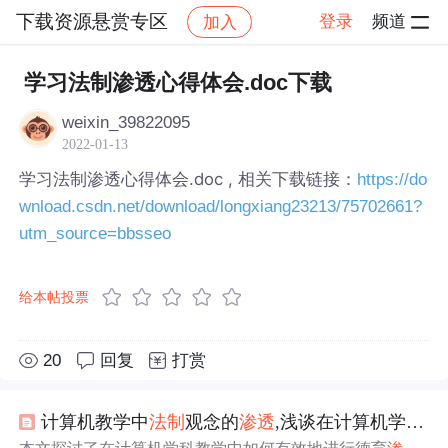
下载资源悬赏专区
登录
频道
加入
帖子详情
社区
下载资源悬赏专区
学习法制渗透心得体会.doc下载
weixin_39822095
2022-01-13
学习法制渗透心得体会.doc , 相关下载链接：
https://do
wnload.csdn.net/download/longxiang23213/75702661?
utm_source=bbsseo
给本帖投票
20
回复
打赏
计算机教学中
法制
观念的
渗透
,浅谈在计算机学科教学中的德育