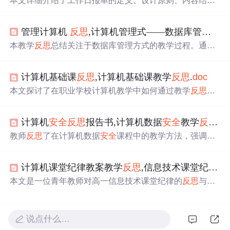
本文详细介绍了工作日报单的定义、设计原则、内容结
构、格式与设计要素、使用场景和作用、分享与存储方法
以及填写注意事项。工作日报单是记录员工日常工作内
管理计算机
反思
,计算机管理式——数据库管理方式教学
容、进度和成果的重要工具，有助于
个人
反思
、团队协作
和管理层监督。通过
DOC
格式模板，可以定制和编辑以提
本教学
反思
总结关注于数据库管理方式的教学过程。通过
升文档的专业性和易读性，有效跟踪工作状态和促进沟
对比图书馆手工检索与数据库检索，学生体验了数据库的
通。
高效性和信息量。课堂
活动
中，学生们分组协作，设计并
计算机基础课
反思
,计算机基础课教学
反思
.
doc
执行检索策略，学习了数据库管理方式的特点、功能，并
对检索结果进行了评价。教学策略采用网络探究体验，强
本文探讨了在职业学校计算机教学中如何通过教学
反思
来
调了问题提出、解决方案设计及实际问题解决。通过此过
提高教学质量。作者强调了教学前、教学中和教学后
反思
程，学生提升了信息管理意识和评价能力。
的重要性，包括考虑学生水平差异、设计适应学生需求的
计算机
安全
反思
报告书,计算机数据
安全
教学
反思
.
d
任务和实时调整教学策略。在实践中，教师应注意学生操
作能力的培养，提供足够的实践机会，并根据学生反馈及
教师
反思
了在计算机数据
安全
课程中的教学方法，强调了
时调整教学内容和方法。
从以教师为中心转向以学生为中心的教学模式，增加了讨
论和互动环节以提高学生参与度。在课堂上，通过类比人
计算机课堂纪律教案教学
反思
,信息技术课堂纪律的教学
生病与计算机病毒，使教学更生动，同时指出需要改进的
地方，如学生评价的准确性、随机应变的能力以及教学内
本文是一位青年教师对高一信息技术课堂纪律的
反思
与对
容的时间控制。关键词包括教学方法、学生参与、数据
安
策。面对学生在机房上课时的喧闹和过度游戏行为，教师
全
教育、课堂互动、教学
反思
。
提出通过巧设课堂前奏、提高学生兴趣、创设良好氛围、
精讲多练和加强互动等方式来维持课堂纪律。具体措施包
说点什么…
括让学生参与决策课堂
活动
安排、结合生活实际进行教