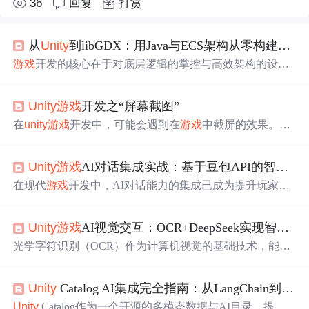
36
回复
打赏
从
Unity
到libGDX：用Java与ECS架构从零构建跨平台Roguelike
游戏
开发的核心在于对底层逻辑的掌控与高效架构的设
计。实体组件系统（ECS）作为一种先进的软件架构模
式，通过将数据（组件）、行为（系统）与标识（实体）
Unity
游戏
开发之“屏幕截图”
分离，实现了高度的模块化与灵活性，能有效解决传统面
向对象设计中常见的代码耦合与维护难题，尤其适用于逻
在
unity
游戏
开发中，可能会遇到在
游戏
中截屏的效果。这
辑复杂的
游戏
项目。其技术价值在于提升代码复用性、优
儿提供两种截屏方法。（方法二提供显示截图缩略图代
化性能并简化多人协作。在跨平台
游戏
开发场景中，结合li
码） 方法一：在
unity
的API中，
unity
给我们提供
bGDX这样的轻量级框架，开发者可以基于Java生态，从更
Unity
游戏
AI对话集成实战：基于豆包API的智能NPC开发指南
了一个现成的API : Application.CaptureScreen
shot
(imagena
底层构建
游戏
逻辑，实现一次编写、多端部署。本文即以
me)。但是这个API虽然简单，在PC、mac运用没有多大的
在现代
游戏
开发中，AI对话能力的集成已成为提升玩家沉
一个简化
版
Roguelike动作
游戏
为例，详细展示了
影响，但是如果是在
移动
平台上使用的话就
浸感与交互深度的关键技术。其核心原理是通过调用云端
大语言模型API，将自然语言处理能力无缝嵌入
游戏
逻
Unity
游戏
AI视觉交互：OCR+DeepSeek实现智能文字识别与剧情生成
辑。这项技术的价值在于，开发者无需从零训练复杂模
型，即可为角色赋予智能对话、剧情生成与实时问答等能
光学字符识别（OCR）作为计算机视觉的基础技术，能够
力，显著降低开发门槛与成本。在应用场景上，它广泛适
将图像中的文字转换为机器可读的文本数据，其核心原理
用于角色扮演
游戏
中的智能NPC、VR/AR应用的语音助手
是通过图像处理和模式识别算法提取字符特征。这项技术
以及
游戏
内实时翻译与百科系统。本文以豆包API为例，
Unity
Catalog AI集成完全指南：从LangChain到OpenAI的
的工程价值在于实现了物理世界与数字信息的无缝桥接，
详细解析了在
Unity
引擎中高效集成AI对话服务的
完整
流
广泛应用于文档数字化、自动驾驶路牌识别等场景。在
游
Unity
Catalog作为一个开源的多模态数据与AI目录，提供