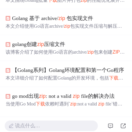
本文围绕Golang批量
下载
图片并打包
zip
的性能优化展开。
因
zip
文件创建文件是串行的，故优化重点在获取网络图
片。采用任务流式处理，TaskA用多协程获取图片内容，T
Golang 基于 archive/
zip
包实现文件
askB单协程写入
zip
。优化后耗时从31.62s降至20.93s，降低
约30%。
本文介绍使用Go语言archive/
zip
包实现文件压缩与解压缩
的方法。通过详细步骤和代码示例，展示了如何高效地压
缩数据，节省存储空间，并提高传输效率。
golang创建
zip
压缩文件
该博客介绍了如何使用Go语言的archive/
zip
包来创建
ZIP
文
件，并批量
下载
网络图片，将其保存到
ZIP
文件中，同时包
含了创建目录的示例。文章详细讲解了创建
ZIP
文件的步
【Golang系列】Golang环境配置和第一个Go程序
骤，包括使用os.Create创建文件，
zip
.NewWriter创建
ZIP
写
入器，以及通过http.Get
下载
图片内容并写入
ZIP
文件。此
本文详细介绍了如何配置Golang的开发环境，包括
下载
安
外，还特别提到了路径规范，如使用斜线作为分隔符以及
装Go语言包，配置IDE（推荐VS Code），以及设置环境
创建目录的方法。
变量。此外，还指导了如何在VS Code中编写并运行第一
go mod出现
zip
: not a valid
zip
file的解决办法
个Go程序，讲解了`package main`和`fmt.Println`的基本用
法。
当使用Go Mod
下载
依赖时遇到`
zip
:not a valid
zip
file`错
误，通常是因为网络问题导致
下载
的包损坏。解决方法包
括检查并更换代理服务器，或者删除报错的包后重新
下载
。在本例中，用户通过删除`github.com/mojocn/base64Captc
说点什么…
ha`的缓存并重新运行`go mod download`成功解决了问题。