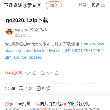
下载资源悬赏专区
登录
频道
加入
帖子详情
社区
下载资源悬赏专区
go2020.1.zip下载
weixin_39821746
2022-01-13
go_编辑器_land永久版本 , 相关下载链接：
https://dow
nload.csdn.net/download/weixin_44930041/75712740?
utm_source=bbsseo
给本帖投票
39
回复
打赏
golang批量
下载
图片并打包
zip
的性能优化