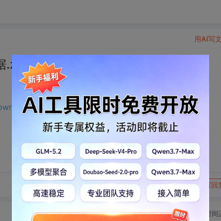
用AI写
zip下载
download.csdn.net/download/qq_41688522/69461534?
转发到动态
举报
写回
切换为时间