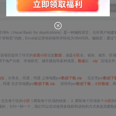
发表回
ual Basic for Applications）是一种编程语言，允许用户创建
制宏”功能，Excel会记录你的操作并转化为VBA代码。编辑宏：通过“Vi
进一步的修改和优化。运行和管理宏：宏可以通过快捷键或按钮运行，同时，宏
资源介绍 该项目提供了详尽的
全国
小区
信息
数据
，涵盖
小区
名、省份、城市、区
用于地产分析、市场研究、城市规划等多种场景。
数据
以 `.
zip
` 压缩文
据
来源于公...
地址
，分类名，经度，纬度 上海地图poi
数据
下载
.
zip
北京市poi
数据
下
，分类名，经度，纬度 北京市地图poi
数据
下载
.
zip
深圳市poi
数据
下载
，
小区
数据
，
目标：统计北京每个区的
小区
1.爬取每个区域的链接： 2. 爬取每个区域各个
小区
的
慢的，大约一秒一个，我们可以尝试使用多线程和进程的方式来提高爬取
gzhid...