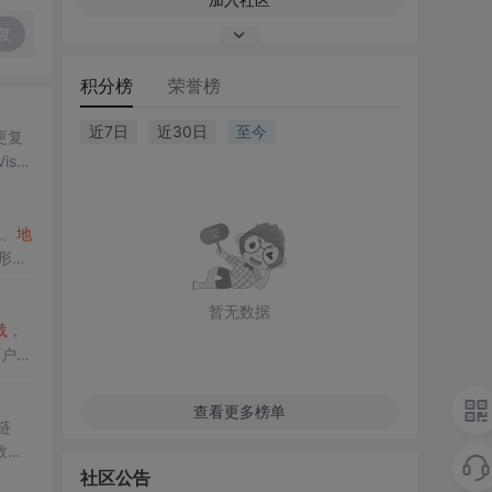
复
积分榜
荣誉榜
近7日
近30日
至今
更复
sua
的安
域、
地
件形式
暂无数据
载
，
商户
数
查看更多榜单
链
效
社区公告