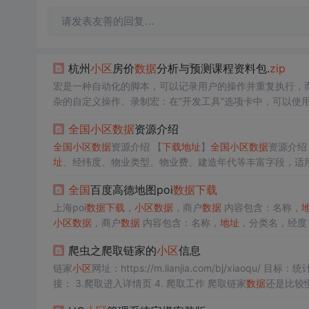
请发表友善的回复…
杭州
小区
房价
数据
分析与预测课程资料包.
zip
宏是一种自动化的脚本，可以记录用户的操作并重复执行，而VBA（Vis
杂的自定义操作。录制宏：在“开发工具”选项卡中，可以使用“录
l Basic”编辑器可以查看和编辑录制的宏代码，并进行
全国
小区
数据
资源介绍
全设置可以防止未授权宏的运行。实例操作。
全国
小区
数据
资源介绍 【
下载
地址
】
全国
小区
数据
址
、经纬度、物业类型、物业费、建造年代等丰富字段，适
提供，解压后即可使用，支持Excel、
数据
库等工具处理。
数
全国
百度高德地图poi
数据
下载
上海poi
数据
下载
，
小区
数据
，商户
数据
内容包含：名称，
小区
数据
，商户
数据
内容包含：名称，
地址
据
内容包含：名称，
地址
，分类名，经度，纬度 ...
爬虫之爬取链家的
小区
信息
链家
小区
网址：https://m.lianjia.com/bj/xiaoqu/ 
接： 3.爬取进入详情页 4. 爬取工作 爬取链家
数据
还是比较
率。 多线程 线程参考文章：https://blog.csdn.net/yexuden