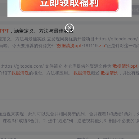
发表回
PPT
，涵盖定义、方法与最佳实践
定义、方法与最佳实践 去发现同类优质开源项目:https://gitcode.com/
而喻。今天要推荐的资源文件“
数据清洗
ppt
-181119.
zip
”正是针对这一领
在为广大数据科学爱好者和专业人士提供系统、...
ps://gitcode.com/ 文件简介 本仓库提供的资源文件为“
数据清洗
ppt
介绍了
数据清洗
的概念、方法和应用。
数据清洗
概述
数据清洗
，并没有
洗
是将原始数据进行精简以去除冗余和消除不一...
逆透视来实现，此时可以先合并相同类型的列。合并课程1和成绩1两列，
程3和成绩3合并。2. 选中“姓名”列，逆透视其他列3. 删除不必要的“属
，第一步合并列将会非常繁琐。通过下面这个自定义函数“批量多列合并”，
数。弹出“未找到参数”窗口，点击确认。=let。