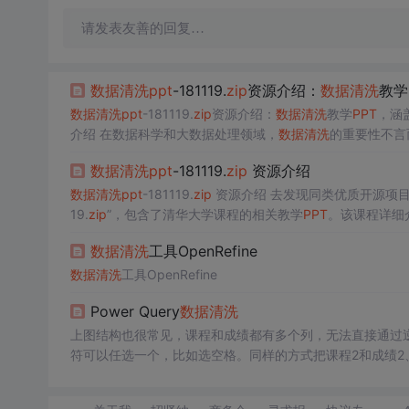
请发表友善的回复…
数据清洗
ppt
-181119.
zip
资源介绍：
数据清洗
教学
数据清洗
ppt
-181119.
zip
资源介绍：
数据清洗
教学
PPT
，涵盖
介绍 在数据科学和大数据处理领域，
数据清洗
的重要性不言
心制作的教学
PPT
集合。这些
PPT
源自清华大学相关课程，旨
数据清洗
ppt
-181119.
zip
资源介绍
数据清洗
ppt
-181119.
zip
资源介绍 去发现同类优质开源项目:htt
19.
zip
”，包含了清华大学课程的相关教学
PPT
。该课程详细
定义，其定义依赖于具体的应用领域。从广义上讲，
数据清
数据清洗
工具OpenRefine
数据清洗
工具OpenRefine
Power Query
数据清洗
上图结构也很常见，课程和成绩都有多个列，无法直接通过
符可以任选一个，比如选空格。同样的方式把课程2和成绩2、课
列，拆分“值”列。上面的步骤很简单，不过如果列数特别多
一次性将这种结构的表转换为一维表。右键该查询，选择创建函