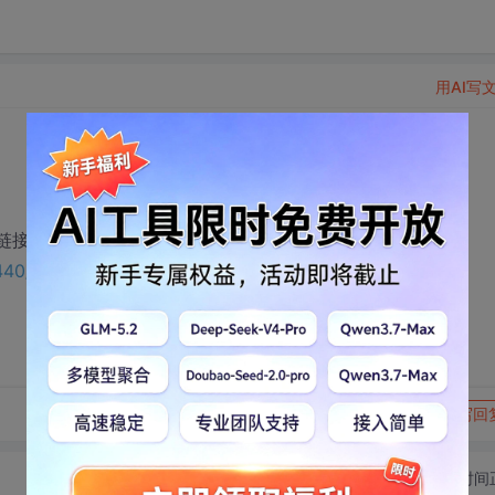
用AI写
链接：
2440/74791608?utm_source=bbsseo
转发到动态
举报
写回
切换为时间