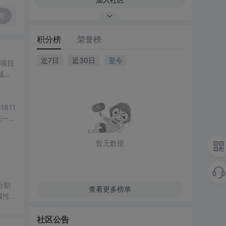
复
积分榜
荣誉榜
近7日
近30日
至今
 项目
域精
-1811
统一的
暂无数据
分割
查看更多榜单
性”
可以
社区公告