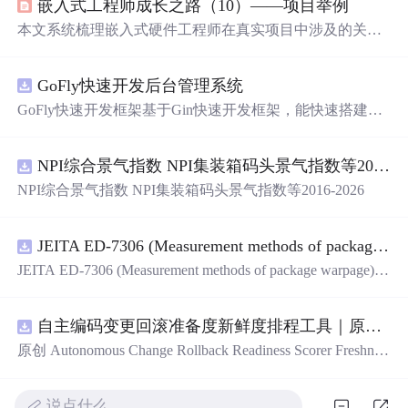
嵌入式工程师成长之路（10）——项目举例
本文系统梳理嵌入式硬件工程师在真实项目中涉及的关键
技术环节，涵盖元件选型与真伪鉴别、PCB打板与三防/灌
封工艺、电子线束选型规范（含UL/3C/VDE标准、屏蔽接
GoFly快速开发后台管理系统
地）、项目编号与铭牌管理，并重点呈现23个典型硬件项
目案例，包括STM32驱动舵机/平衡小车/云台追踪、Open
GoFly快速开发框架基于Gin快速开发框架，能快速搭建应
MV机器视觉、IoT智能家居（ESP8266+机智云）、高精度
用、框架底层完善、丰富代码仓插件、快速开发数据大
温度测控、恒流恒压电源设计、传感器电路搭建及NFC/电
屏、物联网平台、OA流程审批、工作流引擎、商城、微信
阻抗成像等前沿应用，突出工程落地性与技术深度。
NPI综合景气指数 NPI集装箱码头景气指数等2016-2026
管理后台等。api文档管理并一键生成api接口代码，一键生
成 CRUD前后端代码丰富组件，基于 Gin和 Vue3的Arco D
NPI综合景气指数 NPI集装箱码头景气指数等2016-2026
esign的快速后台开发框架，基于JWT接口验证和Auth验证
的权限管理系统,附件管理系统，天生支持saas架构。本着
大道至简思想，接口单层设计，开发简单，极易上手、代
JEITA ED-7306 (Measurement methods of package warpage).
码可读性和可维护性好、得益于Go优秀性能框架性能和并
JEITA ED-7306 (Measurement methods of package warpage).
p
发都很优秀、需要硬件资源很小。
df
自主编码变更回滚准备度新鲜度排程工具｜原创源码+测试+离线报告
原创 Autonomous Change Rollback Readiness Scorer Freshnes
s Schedule 工具：围绕“根据提交边界、迁移影响、测试覆
盖、特性开关、备份和人工接管入口评估自主变更回滚准
说点什么…
备度”的结果，按风险、变化速度、证据有效期和负责人安