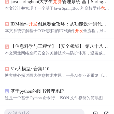
java-springboot大学生
竞赛
管理系统 基于SpringBoot的高校学科
本文设计并实现了一个基于Java SpringBoot的高校学科
竞赛
全流程管理平台，涵盖
竞赛
发布、团队组建、报名评审、
成绩管理和公示等功能。系统采用B/S架构，结合MySQL
IDM插件
开发
创意赛全攻略：从功能设计到代码实现的个性化
数据库，支持学生、教师和管理员三类角色协同操作，提
升了高校创新创业赛事管理的信息化与自动化水平。
本文系统讲解基于COM接口的IDM插件
开发
全流程，涵盖
架构原理、环境搭建、调试技巧及三大实战案例：智能批
量
下载
任务调度器（Python）、智能文件分类助手（C#）
【信息科学与工程学】【安全领域】 第八十八篇 网络空间安全21
和
下载
速度优化器。重点解析IIdmPlugin2接口、ATL/C#/Py
thon多语言实现、UI集成、自适应反爬策略、多维文件分
本文聚焦网络空间安全的关键技术与防护体系，涵盖威胁
类引擎等核心技术，强调稳定性设计、性能优化与创意赛
建模、攻击面分析、纵深防御架构、零信任模型、加密机
评审要点。
制、安全协议、漏洞管理、安全运营中心（SOC）建设、
51c大模型~合集110
合规性要求及主动防御策略等内容，强调多层协同防护与
持续演进的安全能力构建。
博客核心探讨两大信息技术主题：一是AI创业正重复《苦
涩的教训》——过度依赖工程约束而非等待通用大模型进
化，导致垂直型AI产品护城河脆弱；二是PDD（Prefill-Dec
基于python的图书管理系统
ode分离跨集群架构）通过RLD接力解码、Token ID轻量传
输与延迟掩盖机制，显著降低KV Cache跨机房传输瓶颈，
这是一个基于 Python 命令行 + JSON 文件存储的简易图书
在保持SLA前提下提升BCR达37.5%，实现规模与效率协同
管理系统。 核心功能：围绕"图书"和"读者"实现两类实体
优化。
管理，以及它们之间的借阅关系。 图书管理：支持图书的
说点什么…
添加、删除、修改、搜索（按书名/作者/ISBN），每本书