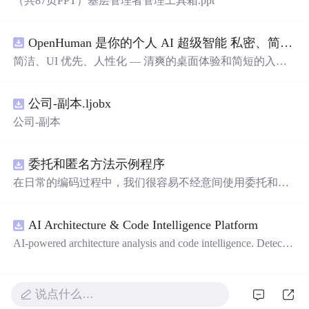
（共87页PPT）基层管理者管理工具箱.ppt
OpenHuman 是你的个人 AI 超级智能 私密、简洁、极其强大
简洁、UI 优先、人性化 — 清爽的桌面体验和简短的入门
流程让你从安装到拥有一个可用的智能体仅需几次点击
——无需先配置，无需终端。智能体有一张脸：一个桌面
公司-副本.ljobx
吉祥物，会说话、能感知周围环境、可作为真实参与者加
入你的 Google Meet 会议、跨周记住你，即使你停止输入
公司-副本
后仍在后台持续思考。
委托和匿名方法示例程序
在日常的编码过程中，我们很容易不经意间使用委托和匿
名方法。你可能没有定义过委托类型，但用到定义好的委
托类型是自然不过的。本资源是一个使用委托和匿名方法
AI Architecture & Code Intelligence Platform
的完整项目示例。
AI-powered architecture analysis and code intelligence. Detects
circular deps, layer violations, dead modules, and more.
说点什么…