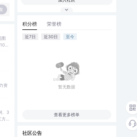
复
积分榜
荣誉榜
近7日
近30日
至今
现图
00
观展
公、
降低图
遍历、
双模
； 滑
暂无数据
展示处
总
学
例、3
查看更多榜单
三方
教学演
社区公告