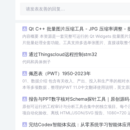
请发表友善的回复…
Qt C++ 批量图片压缩工具 - JPG 压缩率调整
内容概要 本资源是一套完整可运行的 Qt Widgets 批量
片批量处理全套功能。工具支持多选单张图片、直接读取整个文件
区间压缩质量，自带锁定宽高比防拉伸变形功能；批量处理
通过Thingscloud远程控制stm32
示压缩效果。 适用人群 Qt/C++ 零基础初学者，学习 QI
设计、自媒体从业者； 想要学习图片缩放、JPG 压缩、本
代码和具体例子
片体积节省上传流量； 摄影、设计批量统一图片尺寸，批量轻量化相
佩恩表（PWT）1950-2023年
QImage 缩放保存、QSlider 参数联动、批量循环界面
式导入图片：手动多选单张图片 / 一键读取整个文件夹全部
01、数据介绍 包含有关收入、产出、投入和生产率的相对水平信息，涵盖1950-2023年各国GDP、汇率、TFP、CPI指数、人口、人力资
块调节 JPG 压缩质量 0~100，平衡图片清晰度与文件
理进度，循环中刷新界面，程序不会假死卡顿； 自动统计每张
报告与PPT数字核对Schema探针工具｜原创源
数、成功数量、单张大小对比、整体压缩节省空间比例； 
习。 其他说明 开发环境：Qt Creator + Qt5.15 MS
原创可运行的工程审计与分析工具合集中的独立项目。每个压缩包包含
项自动化验收、离线 HTML/JSON/SVG 报告、1080×72
运行依赖，不包含榜单产品源码、官方素材、论文、账号数据
完结Codex智能体实战：从零系统学习智能体应
示与二次开发。运行方法：Node.js 18+ 下执行 npm test 与 