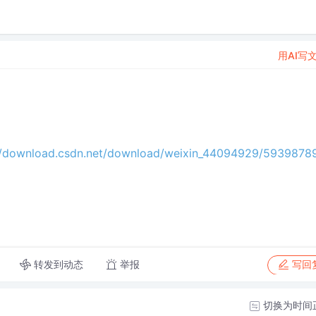
用AI写
//download.csdn.net/download/weixin_44094929/5939878
转发到动态
举报
写回
切换为时间