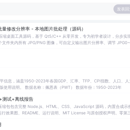
发表回
 - 批量修改分辨率 - 本地图片批处理（源码）
图片压缩桌面工具源码，基于 Qt5/C++ 从零开发，专为初学者设计，分步实
夹内所有 JPG/PNG 图像，可自定义输出图片分辨率、调节 JPG0~1
完成后自动统计每张图片压缩前后文件体积，计算整体压缩缩小比例，直
mage 图像绘图、文件目录遍历、UI 交互开发； 需要本地批量处理图片的办
地文件 IO、进度条交互的开发学习者。 使用场景 自媒体批量压缩配图，
册图片； 程序开发学习：QFileDialog 文件选择、QDir 文件夹
防卡顿、文件大小格式化转换全套 Qt 图像开发实战案例。 工具核心功能清单 
图片； 自定义输出宽高分辨率，支持锁定原始宽高比，避免图片拉伸变形
占用大小； 自定义输出保存目录，批量生成压缩后的图片文件； 实时进度条
本等多项数据，整理的PWT 11.0中文翻译使用说明，英文原版使用说明。 数据名称：佩恩表（PWT） 数据年份：1950-2023年
图片压缩前后体积，换算 KB/MB 直观展示； 批量完成弹窗汇总：图片
码+测试+离线报告
完整模块化代码，功能拆分清晰，每段代码附带详细注释，新手可分步拆解
VC，Windows 平台可直接编译运行； 源码结构清晰，功能
完整 Node.js、HTML、CSS、JavaScript 源码，内置合成示
0 运行效果图、README、运行说明、MIT License 与原创授权声明。零第
或未授权内容。适合 AI 工程、前端、运维和质量团队用于本地预检、
用
npm run report，或启动静态服务器打开 index.html。