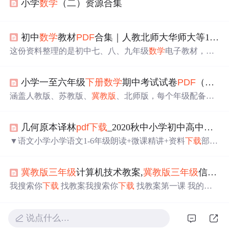
小学
数学
（二）资源合集
初中
数学
教材
PDF
合集｜人教北师大华师大等10个版本
这份资料整理的是初中七、八、九年级
数学
电子教材，覆
盖上册、
下册
，共 71 个文件，压缩包约 1.46 GB。
小学一至六年级
下册
数学
期中考试试卷
PDF
（人教版+苏教版+
涵盖人教版、苏教版、
冀教版
、北师版，每个年级配备多
套期中测试卷，附带完整详细参考答案，高清无水印
PDF
格式，可直接保存打印。严格贴合各版本教材期中考察范
几何原本译林
pdf
下载
_2020秋中小学初中高中各科微课+朗读+教案+知识点+习题汇总
围，精准对接期中统考题型，涵盖计算题、填空题、选择
题、判断题、应用题等全题型，难易梯度合理，兼顾基础
▼语文小学小学语文1-6年级朗读+微课精讲+资料
下载
部编
巩固与综合提升，适配各版本教材的课堂
教学
进度与考情
小学语文1-6年级全十二册教案
下载
部编小学语文1-6年级
要求。适配期中冲刺复习、模拟检测、查漏补缺，方便老
学生用书电子版
下载
部编小学语文1-6年级教师用书电子版
师备课测评、家长辅导批改、学生自主模拟，助力孩子熟
冀教版
三年级
计算机技术教案,
冀教版
三年级
信息技术教案.
下载
小学语文1-6年级上册PPT
课件
教案
下载
汇总▼初中初
悉期中考试节奏，夯实
数学
基础、规避计算与解题丢分，
中语文789年级全册微课精讲+资料
下载
部编初中语文7-9年
我搜索你
下载
找教案我搜索你
下载
找教案第一课 我的新
从容应对期中考试。
级期末考试题汇编初中语文教师专业技能习题集及考点
下
工具 计算机第一课 我的新工具 计算机----
教学
目标：
教学
载
部编版初中语文789年级全册教案
下载
中考文言文重要考
目标：11、
认识
计算机，学会如何开、关机。、
认识
计算
点复习...
说点什么…
机，学会如何开、关机。22、学会打开和关闭画图程
序。、学会打开和关闭画图程序。
教学
重点：
教学
重点：