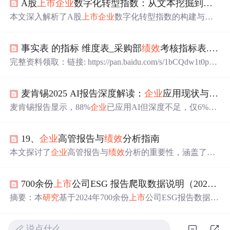
A股
上市
企业
数字化转型指数：从文本挖掘到实践应用
本文深入解析了A股
上市
企业
数字化转型指数的构建与应
用。该指数通过文本挖掘与自然语言处理技术，从
企业
年
报中量化其数字化披露强度，为学术
研究
、投资分析与
企
事实表 的指标 维度表_采购部
绩效
考核指标表.
pdf
业
管理提供了客观、可比的评估工具。文章详细介绍了从
构建特征词图谱到应用因子分析生成指数的全流程，并探
完整资料领取：链接: https://pan.baidu.com/s/1bCQdw1t0pdIq
讨了其在多个实践场景中的核心价值。
OZg7usDPYw 提取码: 6hrf多家名企的采购
绩效
考核管理办
法不同
企业
的考核标准一套完整的采购
绩效
考核评估体系
麦肯锡2025 AI报告深度解读：
企业
应用现状与高
绩
是做好该项工作的必要保证，意识到这一点，很多
企业
都
探索了一套自己的采购
绩效
考核管理办法。中国石化物装
麦肯锡报告显示，88%
企业
已应用AI但深度不足，仅6%成
部设立“比学赶帮超”指标体系，对各所属
企业
物资管理和
为高
绩效
组织获得显著收益。高
绩效
组织更激进地重新设
采购业务操作部门进行考...
计工作流程，投入更多AI预算。AI对就业
影响
有限，未来
19、
企业
高管报告与
绩效
分析指南
一年预计30%职能将减少。多数
企业
近期才加强AI风险管
控，高
绩效
组织因深入应用面临更多知识产权和合规风
本文探讨了
企业
高管报告与
绩效
分析的重要性，涵盖了高
险。报告揭示了
企业
AI应用现状与挑战，为组织提供转型
管报告理论、关键
绩效
指标（KPI）的设计与应用、可视
参考。
化工具（如仪表盘）的使用等内容。通过合理的数据呈现
700余份
上市
公司ESG 报告爬取数据说明（2024）
和分析，帮助
企业
实现数据驱动的高效决策。同时，还提
供了实施高管报告与
绩效
分析的实用建议。
摘要：本
研究
基于2024年700余份
上市
公司ESG报告数据，
通过Python爬虫技术采集并清洗形成结构化数据集。数据
覆盖环境、社会和公司治理三大维度，可用于分析ESG表
说点什么…
现与财务
绩效
的关联性、行业实践差异、政策
影响
评估等