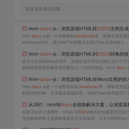
请发表友善的回复…
html-
docx
-js：浏览器端HTML转
DOCX
文档生成
html-
docx
-js是一个轻量级的
JavaScript
库，能够在浏览器环境
altchunks技术，通过MHT文档格式实现HTML内容
html-
docx
-js：浏览器端HTML到
DOCX
转换的技
在当今企业级Web应用中，文档生成与导出功能已成为不
网络延迟瓶颈和服务器负载压力三大技术挑战。html-
docx
术洞察：重新定义文档转换的技术边界 ### 浏览器端转换的技术哲学 传统文档转换方案通常采用服务器端渲染模式，将HTML内容发送到
html-
docx
-js：浏览器端HTML转Word文档的
服务器
html-
docx
-js是一个创新的前端
JavaScript
库，能够在浏览
前端文档转换，无需服务器端处理，为现代Web应用提供了全新的文档生成解决方案。 ## 项目核心
架构 html-
docx
-js采用独特的altChunks技术，利用微软W
从0到1：html转
docx
全链路解决方案，让浏览器
在数字化办公浪潮中，HTML与
DOCX
格式的转换需求日益
无依赖的转换工具都能显著提升开发效率。今天介绍的html-
后端支持，直接在客户端完成格式转换，为Web应用提供了无缝