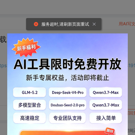
用AI写
服务超时,请刷新页面重试
下载
tps://download.csdn.net/download/qq_38179036/7568819
转发到动态
举报
写回
切换为时间