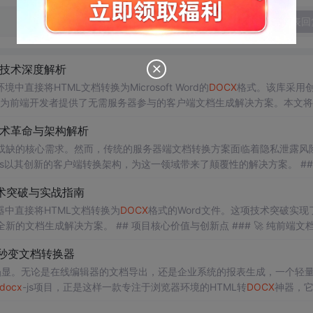
发表回
技术深度解析
中直接将HTML文档转换为Microsoft Word的
DOCX
格式。该库采用
的嵌入，为前端开发者提供了无需服务器参与的客户端文档生成解决方案。本文
分析其技术实现原理、核心API设计、性能优化策略以及实际应用场景。 ## 技术背景与需求分析 在现代
术革命与架构解析
可或缺的核心需求。然而，传统的服务器端文档转换方案面临着隐私泄露风
-js以其创新的客户端转换架构，为这一领域带来了颠覆性的解决方案。 ## 技
技术突破与实战指南
器中直接将HTML文档转换为
DOCX
格式的Word文件。这项技术突破实现
价值与创新点 ### 🚀 纯前端文档转换
ord的"替代内容块"特性，将HTM
秒变文档转换器
凸显。无论是在线编辑器的文档导出，还是企业系统的报表生成，一个轻
docx
-js项目，正是这样一款专注于浏览器环境的HTML转
DOCX
神器，
的文档生成能力。通过巧妙运用MHT（MIME HTML）格式和OpenX