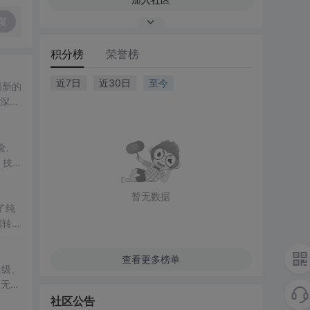
复
积分榜
荣誉榜
近7日
近30日
至今
创新的
将深入
险、
暂无数据
了纯
查看更多榜单
量级、
它无需
ML规
社区公告