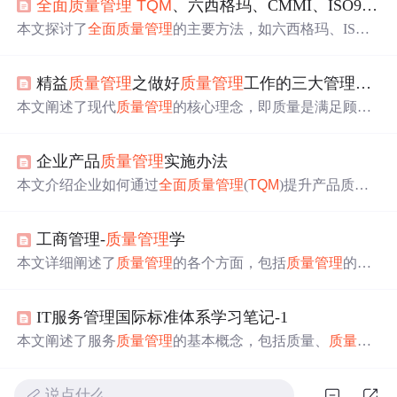
全面
质量管理
TQM
、六西格玛、CMMI、ISO9000 关系
本文探讨了
全面
质量管理
的主要方法，如六西格玛、ISO9
000系列标准、CMMI等，分析了它们在软件行业的应用及
误区，强调了数据驱动决策的重要性。
精益
质量管理
之做好
质量管理
工作的三大管理手法
本文阐述了现代
质量管理
的核心理念，即质量是满足顾客
期望的程度，介绍了
全面
质量管理
(
TQM
)、6sigma及研发
质量管理
等方法。强调了
质量管理
的效果评估
原则
与方
企业产品
质量管理
实施办法
法，以及其对公司战略的重要性。
本文介绍企业如何通过
全面
质量管理
(
TQM
)提升产品质
量。
TQM
需融入公司战略，建立组织架构，设定质量目
标，运用
质量管理
工具如QC七大手法。强调全员参与，预
工商管理-
质量管理
学
防为主，将
质量管理
与个人绩效挂钩。
本文详细阐述了
质量管理
的各个方面，包括
质量管理
的作
用、目标和历史发展，以及现代
质量管理
理念如
全面
质量
管理
(
TQM
)和ISO9000标准。强调了以顾客为中心的重要
IT服务管理国际标准体系学习笔记-1
性，探讨了顾客满意度的测量和管理，以及顾客关系管理
(CRM)的实践。同时，文章还涵盖了领导战略计划、人力
本文阐述了服务
质量管理
的基本概念，包括质量、
质量管
资源管理和过程管理等主题，介绍了六西格玛等质量改进
理
及
全面
质量管理
的定义。同时介绍了PDCA质量环的具
方法，以及统计过程控制和可靠性管理在确保质量中的应
体
步骤
，强调了组织方针的重要性，并对比了ISO9000、IS
用。
说点什么…
O20000与ISO27001的区别，最后列举了ISO9000的八大
质