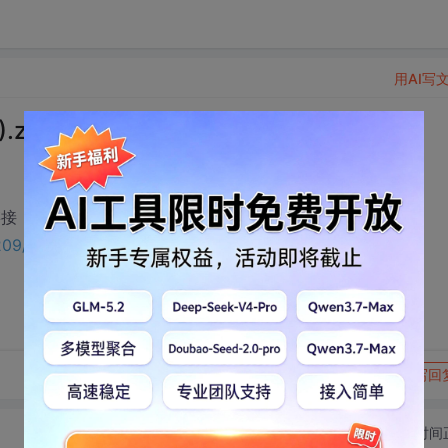
用AI写
.zip下载
链接：
6209/75773654?utm_source=bbsseo
转发到动态
举报
写回
切换为时间