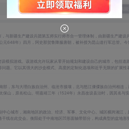
发表回
元648年）四月，阿史那贺鲁降服唐朝，被补授为昆山道行军总管。今
年），唐朝在西突厥置瑶池都督府，命先年来降的阿史那贺鲁为左骁卫将
发的城市建设模拟游戏。该游戏允许玩家从零开始规划和建设自己的城市，包括道
等问题。它以其强大的沙盒模式、高度的定制化选项和近乎无限的扩展性
Modifications，游戏修改包）来丰富游戏体验，增强游戏的可玩性
，东与大理白族自治州、临沧市接壤，北与怒江傈僳族自治州相连，
保山，原名松山。明嘉靖三年（1524年）永昌改设县治时，因其名与
山”一名即始于此时。 保山唐朝属南诏国，原永昌郡一分为三，设立镇
心城市，湘南地区的政治、经济、军事、文化中心。城区横跨湘江，
路干线在此交会。衡阳处于中南地区凹形面轴带部分，构成典型的盆地形
衡阳、衡山、衡东、常宁、耒阳、安仁、炎陵、桂阳、嘉禾、蓝山、临