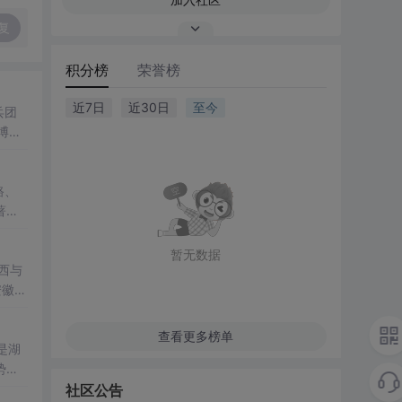
复
积分榜
荣誉榜
近7日
近30日
至今
博尔
军、
路、
著
和视
暂无数据
西与
安徽永
西、开
查看更多榜单
是湖
势，
武
社区公告