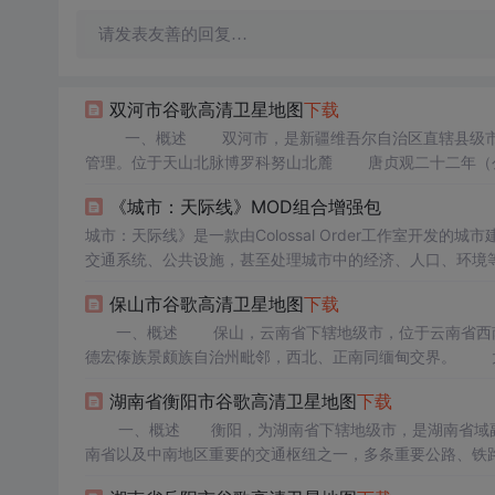
请发表友善的回复…
双河市谷歌高清卫星地图
下载
一、概述 双河市，是新疆维吾尔自治区直辖县级市，与新疆生产建设兵团第五师实行师市合一管理体制，由新疆生产建设兵团
管理。位于天山北脉博罗科努山北麓 唐贞观二十二年（公
塔拉一带亦随之归属唐朝。 唐贞观二十三年（公元649
《城市：天际线》MOD组合增强包
瑶池都督。今博尔...
城市：天际线》是一款由Colossal Order工作室开
交通系统、公共设施，甚至处理城市中的经济、人口、环境
称，让无数城市规划爱好者沉浸其中。玩家可以利用各种MOD（ 
保山市谷歌高清卫星地图
下载
觉效果。
一、概述 保山，云南省下辖地级市，位于云南省西南部
德宏傣族景颇族自治州毗邻，西北、正南同缅甸交界。 太
昌县重名，于是将城内太保山中的“保山”借用为县名。“保
湖南省衡阳市谷歌高清卫星地图
下载
南和永昌3节度...
一、概述 衡阳，为湖南省下辖地级市，是湖南省域副中
南省以及中南地区重要的交通枢纽之一，多条重要公路、铁
属亚热带季风气候。 明清置衡州府，隶属湖广行省。下辖