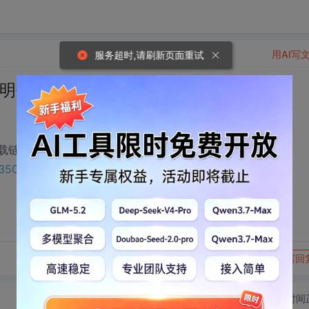
用AI写
服务超时,请刷新页面重试
明书.pdf下载
关下载链接：
/33501157?utm_source=bbsseo
转发到动态
举报
写回
切换为时间