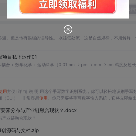
发表回
 水往低处流，这是自然规律，不用解释，但是
设项目私下运作01
 + 数学化学 + 运动科学（0.01 nm → μm → mm → cm 精度及超
使用
方便! 详 情 说 明 用这个手写数字识别系统，你可以轻松地识别手写
（GUI），非常容易
使用
。你只需要将手写数字输入系统，它将立即给
、工作还是日常生活，都能为你提供快速和准确的识别服务。它是一个非
素分布与产业链融合现状？.docx
与产业链融合现状？
.0-原创源码与文档.zip