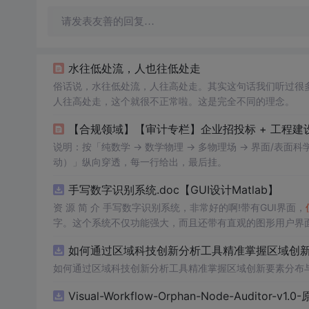
请发表友善的回复…
水往低处流，人也往低处走
俗话说，水往低处流，人往高处走。其实这句话我们听过很多遍。但是他有很强的误导性。
人往高处走，这个就很不正常啦。这是完全不同的理念。
【合规领域】【审计专栏】企业招投标 + 工程建
说明：按「纯数学 → 数学物理 → 多物理场 → 界面/表面科学耦合
动）」纵向穿透，每一行给出，最后挂。
手写数字识别系统.doc【GUI设计Matlab】
资 源 简 介 手写数字识别系统，非常好的啊!带有GUI界面，
字。这个系统不仅功能强大，而且还带有直观的图形用户界面
的识别结果。这个系统可以在各种场景中
使用
，无论是学校
如何通过区域科技创新分析工具精准掌握区域创新要
便和实用的工具，你一定会喜欢它的！
如何通过区域科技创新分析工具精准掌握区域创新要素分布
Visual-Workflow-Orphan-Node-Auditor-v1