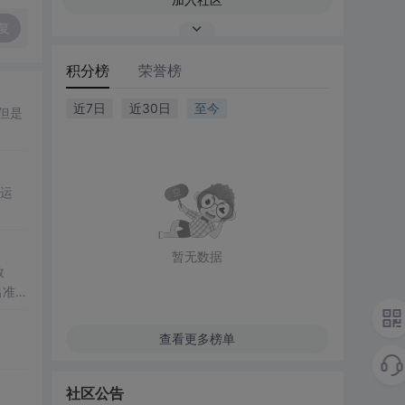
复
积分榜
荣誉榜
近7日
近30日
至今
长运
暂无数据
数
出准确
常方
查看更多榜单
社区公告