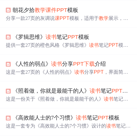
朝花夕拾
教
学
课
件
PPT
模板
分享一款27页的灰调说
课
PPT
模板，适用于
教
学
展示，包
含动态效果与实用设计，提升演示效果。立即
下载
，助您
高效
教
学
。
《罗辑思维》
读书
笔记
PPT
模板
提供一套27页的橙色风格《罗辑思维》
读书
笔记
PPT
模
板，适用于
读书
笔记制作，包含动态效果和精美设计。支
持
PPT
X格式，大小10MB，16:9比例。推荐使用WPS或Po
《人性的弱点》
读书
分享
PPT
下载
介绍
werPoint打开。免费
下载
地址见内。
这是一套27页的《人性的弱点》
读书
分享
PPT
，界面简洁
淡雅，排
版
清晰，配有精美配图。内容涵盖作者简介、经
典内容节选及人际交往技巧。适合各类人群，能帮助使用
《照着做，你就是最能干的人》
读书
笔记
PPT
模板
者掌握书中精髓，提升人际交往能力。项目地址：https://gi
tcode.com/Universal-Tool/28b7a。
这是一份关于《照着做，你就是最能干的人》
读书
笔记的
PPT
模板，包含27页内容，设计风格为蓝色调，支持动态
播放。模板格式为
ppt
x，大小10MB，适用于16:9屏幕比
《高效能人士的7个习惯》
读书
笔记
PPT
模板
例。编辑工具推荐使用WPS或PowerPoint。该模板被赋予
了五星好评，适合用于制作
读书
笔记分享。免费
下载
地址
这是一套专为《高效能人士的7个习惯》设计的
读书
笔记
P
已提供。
PT
模板，包含27页内容，采用橙色主题，支持动态播放效