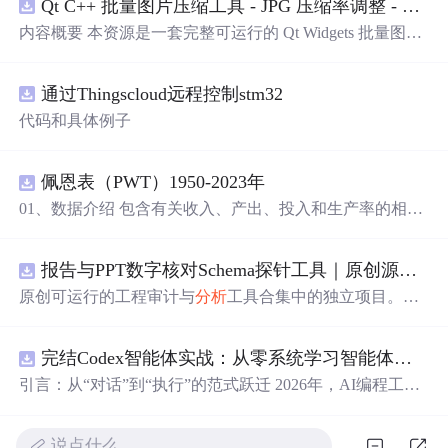
Qt C++ 批量图片压缩工具 - JPG 压缩率调整 - 批量修改分辨率 - 本地图片批处理（源码）
内容概要 本资源是一套完整可运行的 Qt Widgets 批量图片
压缩桌面工具源码，基于 Qt5/C++ 从零开发，专为初学者
设计，分步实现图片批量处理全套功能。工具支持多选单
通过Thingscloud远程控制stm32
张图片、直接读取整个文件夹内所有 JPG/PNG 图像，可自
定义输出图片分辨率、调节 JPG0~100 区间压缩质量，自
代码和具体例子
带锁定宽高比防拉伸变形功能；批量处理完成后自动统计
每张图片压缩前后文件体积，计算整体压缩缩小比例，直
观展示压缩效果。 适用人群 Qt/C++ 零基础初学者，学习
佩恩表（PWT）1950-2023年
QImage 图像绘图、文件目录遍历、UI 交互开发； 需要本
01、数据介绍 包含有关收入、产出、投入和生产率的相对
地批量处理图片的办公、设计、自媒体从业者； 想要学习
水平信息，涵盖1950-2023年各国GDP、汇率、TFP、CPI
图片缩放、JPG 压缩、本地文件 IO、进度条交互的开发学
指数、人口、人力资本等多项数据，整理的PWT 11.0中文
习者。 使用场景 自媒体批量压缩配图，降低图片体积节省
报告与PPT数字核对Schema探针工具｜原创源码+测试+离线报告
翻译使用说明，英文原版使用说明。 数据名称：佩恩表
上传流量； 摄影、设计批量统一图片尺寸，批量轻量化相
（PWT） 数据年份：1950-2023年
原创可运行的工程审计与
分析
工具合集中的独立项目。每
册图片； 程序开发学习：QFileDialog 文件选择、QDir 文
个压缩包包含完整 Node.js、HTML、CSS、JavaScript 源
件夹遍历、QImage 缩放保存、QSlider 参数联动、批量循
码，内置合成示例、3 项自动化验收、离线 HTML/JSON/S
环界面防卡顿、文件大小格式化转换全套 Qt 图像开发实战
完结Codex智能体实战：从零系统学习智能体应用
VG 报告、1080×720 运行效果图、README、运行说明、
案例。 工具核心功能清单 双模式导入图片：手动多选单张
MIT License 与原创授权声明。零第三方运行依赖，不包含
引言：从“对话”到“执行”的范式跃迁 2026年，AI编程工具
图片 / 一键读取整个文件夹全部图片； 自定义输出宽高分
榜单产品源码、官方素材、论文、账号数据或未授权内
正经历一场深刻变革。过去，我们习惯于在对话框里向AI
辨率，支持锁定原始宽高比，避免图片拉伸变形； 滑块调
容。适合 AI 工程、前端、运维和质量团队用于本地预检、
描述需求，然后手动复制它生成的代码、安装依赖、调试
节 JPG 压缩质量 0~100，平衡图片清晰度与文件占用大
教学演示与二次开发。运行方法：Node.js 18+ 下执行 npm
说点什么…
运行——AI是“顾问”，而我们是“执行者”。如今，以Open