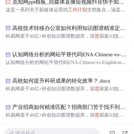
觅知网ppt模板_自媒体直播短视频抖音快手知乎小红书微博公众号微信运营
这是一系列关于新媒体运营的
工作
计划
文档集合，涵盖了
从个人到团队，从周
计划
到年
度
计划
的各种模板，适用于
学生会、高校新媒体部、公司新媒体运营等多个场景。内
高校技术转移办公室如何利用知识图谱精准定位产业需求与技术适配点？.docx
容包括
工作
计划
书、考核流程、管理制
度
、技巧攻略等，
旨在帮助新手和专业人士提升新媒体运营效率和效果。
科易网基于40亿+科创知识图谱数据库，深
度
探索AI技术
在技术转移、成果转化、技术经纪、知识产权、产业创
新、科技招商等垂直领域的多样化应用场景，研究科技创
认知网络分析的网站平替代码ENA-Chinese-vs-English-reproducible.zip
新领域的AI+数智化解决方案，推动科技创新与产业创新
智能化发展。
认知网络分析的网站平替代码ENA-Chinese-vs-English-repro
ducible.zip
高校如何提升科研成果的转化效率？.docx
科易网基于40亿+科创知识图谱数据库，深
度
探索AI技术
在技术转移、成果转化、技术经纪、知识产权、产业创
新、科技招商等垂直领域的多样化应用场景，研究科技创
产业招商如何精准匹配？招商部门苦于找不到符合产业链补链强链方向的目标企业怎么办？.docx
新领域的AI+数智化解决方案，推动科技创新与产业创新
智能化发展。
科易网基于40亿+科创知识图谱数据库，深
度
探索AI技术
在技术转移、成果转化、技术经纪、知识产权、产业创
新、科技招商等垂直领域的多样化应用场景，研究科技创
说点什么…
新领域的AI+数智化解决方案，推动科技创新与产业创新