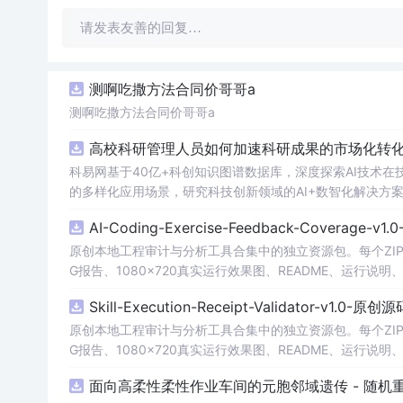
请发表友善的回复…
测啊吃撒方法合同价哥哥a
测啊吃撒方法合同价哥哥a
高校科研管理人员如何加速科研成果的市场化转化
科易网基于40亿+科创知识图谱数据库，深度探索AI技术
的多样化应用场景，研究科技创新领域的AI+数智化解决方
AI-Coding-Exercise-Feedback-Coverage-
原创本地工程审计与分析工具合集中的独立资源包。每个ZIP
G报告、1080×720真实运行效果图、README、运行说明、功
m test验证算法，执行npm run report生成报
Skill-Execution-Receipt-Validator-v1.0-原
源码、Logo、官方截图、论文、生产日志或其他受限素材
原创本地工程审计与分析工具合集中的独立资源包。每个ZIP
G报告、1080×720真实运行效果图、README、运行说明、功
m test验证算法，执行npm run report生成报
面向高柔性柔性作业车间的元胞邻域遗传 - 随机重
源码、Logo、官方截图、论文、生产日志或其他受限素材