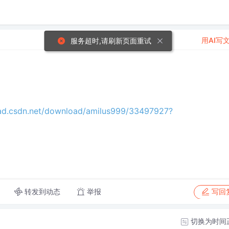
用AI写
服务超时,请刷新页面重试
oad.csdn.net/download/amilus999/33497927?
转发到动态
举报
写回
切换为时间