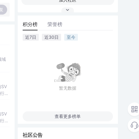
复
积分榜
荣誉榜
近7日
近30日
至今
领域
SV
暂无数据
行np
项目
SV
查看更多榜单
行np
项目
社区公告