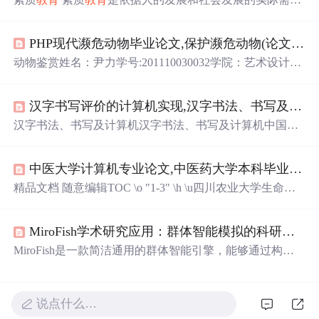
要，以全面提高全体学生的基本素质为根本目的，以尊重
学生个性，注重开发人的身心潜能，注重形成人的健全个
PHP现代濒危动物毕业论文,保护濒危动物(论文).
do
性为根本特征的
教育
。为什么要
实施
素质
教育
?(1)
实施
素质
教育
是落实“科教兴国”战略的需要 (2)
实施
素质
教育
是当今
动物鉴赏姓名：尹力学号:201110030032学院：艺术设计学
国际
教育
改革和发展的共同趋势 (3)
实施
素质
教育
是我国基
院班级:11级装饰一班题目：<>论文摘要：人与动物的关系
础
教育
改革和发展的需要素质
教育
的要求?(1)坚持德育为先
是一个古老的话题。世界上不同的
文明
和宗教各有其对动
(2)坚持...
汉字书写评价的计算机实现,汉字书法、书写及计算机.
物的思考，在西方传统哲学中，同情动物的行为是与理性
伦理无关的多愁善感，并且在基督教中也没有同情动物的
汉字书法、书写及计算机汉字书法、书写及计算机中国书
教令。而在中(略)统文化和宗教中,人对动物则负有很重要
协学术委员会原副主任 黄惇汉字书法、书写和计算机---由
的义务和责任。动物权利论是现代动物保护运动的一个思
汉字书写的衰退所想到的黄惇【内容提要】 本文从书法
潮，期望通过赋...
中医大学计算机专业论文,中医药大学本科毕业论文.
艺术在中国艺术文化中所占有的重要位置谈起，追遡了百
年来汉字所受到的磨难。计算机的运用使人们重新认识到
精品文档 随意编辑TOC \o "1-3" \h \u四川农业大学生命科
汉字的先进性，但同时也正在吞噬着汉字书写的
文明
。面
学课程论文题目：人类科技对物种进化确有影响姓 名：学
对当今西方键盘文化入侵后汉字书写普遍衰退的现状，文
号：专 业：班 级：指导老师：【摘要】：人类本身只是万
章进行了讨论。作者认为，书法是以人们日常书写...
MiroFish学术研究应用：群体智能模拟的科研案例
千生物中的一种，但人类作为一种衍生出
文明
的高度智慧
生物，其所特有的行为和科学技术，在多年的使用下，对
MiroFish是一款简洁通用的群体智能引擎，能够通过构建
生物多样性，对
生态
环境，甚至对物种的进化都产生了重
多智能体系统模拟复杂场景，为学术研究提供强大的预测
大的作用。本篇论文对人类的
活动
从外部的自然环...
分析工具。本文将通过实际科研案例，展示如何利用MiroF
ish进行群体智能模拟，帮助研究人员探索社会行为、文化
说点什么…
演变等复杂系统的动态规律。 ## 群体智能模拟的核心价值