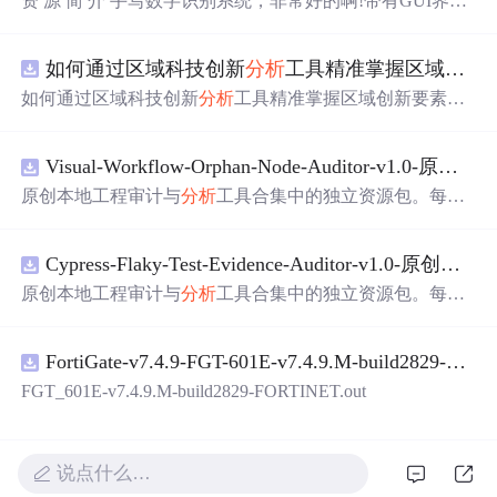
资 源 简 介 手写数字识别系统，非常好的啊!带有GUI界
面，使用方便! 详 情 说 明 用这个手写数字识别系统，你可
以轻松地识别手写数字。这个系统不仅功能强大，而且还
如何通过区域科技创新
分析
工具精准掌握区域创新要素分布与产业链融合现状？.docx
带有直观的图形用户界面（GUI），非常容易使用。你只
需要将手写数字输入系统，它将立即给出准确的识别结
如何通过区域科技创新
分析
工具精准掌握区域创新要素分
果。这个系统可以在各种场景中使用，无论是学校、工作
布与产业链融合现状？
还是日常生活，都能为你提供快速和准确的识别服务。它
是一个非常方便和实用的工具，你一定会喜欢它的！
Visual-Workflow-Orphan-Node-Auditor-v1.0-原创源码与文档.zip
原创本地工程审计与
分析
工具合集中的独立资源包。每个
ZIP包含完整源码、3项自动化测试、可复现合成示例、离
线HTML、JSON与SVG报告、1080×720真实运行效果图、
Cypress-Flaky-Test-Evidence-Auditor-v1.0-原创源码与文档.zip
README、运行说明、功能清单、MIT License及原创与授
权声明。解压后进入project目录，执行npm test验证算法，
原创本地工程审计与
分析
工具合集中的独立资源包。每个
执行npm run report生成报告，也可通过本地静态服务器打
ZIP包含完整源码、3项自动化测试、可复现合成示例、离
开网页。运行时零第三方依赖，不包含热点产品或开源项
线HTML、JSON与SVG报告、1080×720真实运行效果图、
目源码、Logo、官方截图、论文、生产日志或其他受限素
FortiGate-v7.4.9-FGT-601E-v7.4.9.M-build2829-FORTINET.out
README、运行说明、功能清单、MIT License及原创与授
材。适合前端开发、AI应用工程、测试审计和课程实践。
权声明。解压后进入project目录，执行npm test验证算法，
FGT_601E-v7.4.9.M-build2829-FORTINET.out
执行npm run report生成报告，也可通过本地静态服务器打
开网页。运行时零第三方依赖，不包含热点产品或开源项
目源码、Logo、官方截图、论文、生产日志或其他受限素
说点什么…
材。适合前端开发、AI应用工程、测试审计和课程实践。