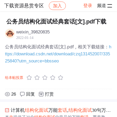
下载资源悬赏专区
登录
频道
加入
帖子详情
社区
下载资源悬赏专区
公务员结构化面试经典套话[文].pdf下载
weixin_39820835
2022-01-14
公务员结构化面试经典套话[文].pdf , 相关下载链接：
h
ttps://download.csdn.net/download/czq131452007/335
25840?utm_source=bbsseo
给本帖投票
26
回复
打赏
计算机
结构化
面试
万能
套话
,
结构化
面试
30句万能
套