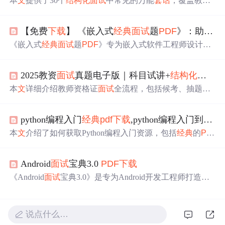
本
文
提供了30个
结构化
面试
中常见的万能
套话
，覆盖教师
角色定位、教育理念、课堂管理、学生关怀等多个方面，
帮助考生在教师资格
面试
中从容应对。
【免费
下载
】 《嵌入式
经典
面试
题
PDF
》：助你轻松应对嵌入式
《嵌入式
经典
面试
题
PDF
》专为嵌入式软件工程师设计，
涵盖嵌入式系统各关键领域。
文
档从基础到高级，分析了
ARM架构、RTOS等核心技术点。适用于求职准备、技术
2025教资
面试
真题电子版｜科目试讲+
结构化
真题解
提升和转职等场景，具有全面覆盖、实战导向等特点，能
帮助求职者提升
面试
竞争力。
本
文
详细介绍教师资格证
面试
全流程，包括候考、抽题、
备课、
结构化
问答、试讲、答辩等环节，并提供2021-2025
年各学科
面试
真题及解析的完整
PDF
资源，涵盖中小学及
python编程入门
经典
pdf
下载
,python编程入门到精通
幼儿园各类科目，助力考生高效备考。
本
文
介绍了如何获取Python编程入门资源，包括
经典
的
PD
F
教程、常见
面试
题解析以及数据科学、机器学习相关电
子书的
下载
链接，涵盖了从基础到进阶的学习路径。
Android
面试
宝典3.0
PDF
下载
《Android
面试
宝典3.0》是专为Android开发工程师打造的
面试
指南。内容涵盖JavaSE基础与高级、Android基础与高
级、项目实战、常见
面试
问题及BAT
面试
题等。还分享
面
试
实战经验和最新技术动态，助开发者提升技能，应对
面
说点什么…
试
挑战，可从项目地址
下载
PDF
。