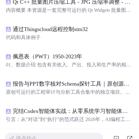
Qt C++ 批量图片压缩工具 - JPG 压缩率调整 - 批量修改分辨率 - 本地图片批处理（源码）
内容概要 本资源是一套完整可运行的 Qt Widgets 批量图片
压缩桌面工具源码，基于 Qt5/C++ 从零开发，专为初学者
设计，分步实现图片批量处理全套功能。工具支持多选单
通过Thingscloud远程控制stm32
张图片、直接读取整个文件夹内所有 JPG/PNG 图像，可自
定义输出图片分辨率、调节 JPG0~100 区间压缩质量，自
代码和具体例子
带锁定宽高比防拉伸变形功能；批量处理完成后自动统计
每张图片压缩前后文件体积，计算整体压缩缩小比例，直
观展示压缩效果。 适用人群 Qt/C++ 零基础初学者，学习
佩恩表（PWT）1950-2023年
QImage 图像绘图、文件目录遍历、UI 交互开发； 需要本
01、数据介绍 包含有关收入、产出、投入和生产率的相对
地批量处理图片的办公、设计、自媒体从业者； 想要学习
水平信息，涵盖1950-2023年各国GDP、汇率、TFP、CPI
图片缩放、JPG 压缩、本地文件 IO、进度条交互的开发学
指数、人口、人力资本等多项数据，整理的PWT 11.0中文
习者。
使用
场景 自媒体批量压缩配图，降低图片体积节省
报告与PPT数字核对Schema探针工具｜原创源码+测试+离线报告
翻译
使用
说明，英文原版
使用
说明。 数据名称：佩恩表
上传流量； 摄影、设计批量统一图片尺寸，批量轻量化相
（PWT） 数据年份：1950-2023年
原创可运行的工程审计与分析工具合集中的独立项目。每
册图片； 程序开发学习：QFileDialog 文件选择、QDir 文
个压缩包包含完整 Node.js、HTML、CSS、JavaScript 源
件夹遍历、QImage 缩放保存、QSlid
er
参数联动、批量循
码，内置合成示例、3 项自动化验收、离线 HTML/JSON/S
环界面防卡顿、文件大小格式化转换全套 Qt 图像开发实战
完结Codex智能体实战：从零系统学习智能体应用
VG 报告、1080×720 运行效果图、README、运行说明、
案例。 工具核心功能清单 双模式导入图片：手动多选单张
MIT License 与原创授权声明。零第三方运行依赖，不包含
引言：从“对话”到“执行”的范式跃迁 2026年，AI编程工具
图片 / 一键读取整个文件夹全部图片； 自定义输出宽高分
榜单产品源码、官方素材、论文、账号数据或未授权内
正经历一场深刻变革。过去，我们习惯于在对话框里向AI
辨率，支持锁定原始宽高比，避免图片拉伸变形； 滑块调
容。适合 AI 工程、前端、运维和质量团队用于本地预检、
描述需求，然后手动复制它生成的代码、
安装
依赖、调试
节 JPG 压缩质量 0~100，平衡图片清晰度与文件占用大
教学演示与二次开发。运行方法：Node.js 18+ 下执行 npm
说点什么…
运行——AI是“顾问”，而我们是“执行者”。如今，以Open