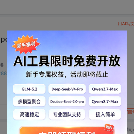
用AI写
pdf下载
链接：
9288/33526095?utm_source=bbsseo
转发到动态
举报
写回
切换为时间