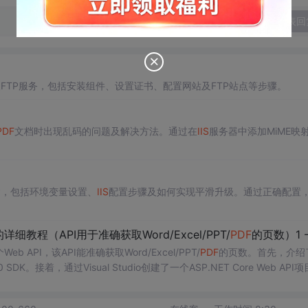
发表回
及FTP服务，包括安装组件、设置证书、配置网站及FTP站点等步骤。
PDF
文档时出现乱码的问题及解决方法。通过在
IIS
服务器中添加MiME映
P，包括环境变量设置、
IIS
配置步骤及如何实现平滑升级。通过正确配置
详细教程（API用于准确获取Word/Excel/PPT/
PDF
的页数）1 -环境准备及创
b API，该API能准确获取Word/Excel/PPT/
PDF
的页数。首先，介绍
SDK。接着，通过Visual Studio创建了一个ASP.NET Core Web API
章将涉及部署到
IIS
。