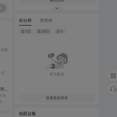
复
积分榜
荣誉榜
近7日
近30日
至今
射并配
，可
暂无数据
建项目
了环
查看更多榜单
项目，
社区公告