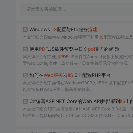
请发表友善的回复…
Windows
IIS
配置与Ftp服务
搭建
本文详细介绍如何在Windows环境下利用
IIS
配置WEB站点
使用
PDF
.JS插件预览中日文
pdf
乱码的问题
本文详细介绍了使用
PDF
.JS插件在Android设备上预览日文
置web.config文件，成功解决了日文字符显示异常的情况。
如何在
Web服务
器
IIS
6上配置PHP平台
本文详细介绍了如何在Windows2003的
IIS
6环境下配置PH
以支持多种Web应用，提高开发效率。
C#编写ASP.NET Core的Web API并部署到
IIS
上的
本文档详细介绍了如何使用C#和ASP.NET Core 3.0构建一个We
境准备，包括确保安装了Office DCOM组件和.NET Core 3.0 
并展示了项目结构。最后，运行项目验证了其功能。后续文