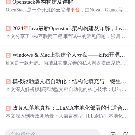
Openstack架构构建及详解
OpenStack是一个开源的云管理
平台
，由Nova、Glance等组
件组成，用于构建私有云和
公共
云。文章详细介绍了其功
能模块、安装步骤及资源准备。
2024
年
Java最新Openstack架构构建及详解，Javaweb基础面试题
本文分享了Java互联网工程师面试中的常见问题，强调算
法和数据结构的重要性，并推荐左程云的《程序员代码面
试指南》，同时详细介绍了Openstack在云计算中的角色和
Windows & Mac上搭建个人云盘——kiftd开源网盘系统
Openstack云管理
平台
的安装步骤。
kiftd是一款开源、简洁且功能完善的私人网盘搭建系统。
任何人都可以免费
下载
使用，无需复杂的配置即可在自己
的电脑上建立一个可靠的网盘。支持在线预览多种文档格
模板驱动型文档自动化：结构化填充与一键生成技术解析
式，并能轻松实现文件的上传、
下载
及分享。
本文深入解析模板驱动型文档自动化的核心技术：以结构
化填充为基础，通过容器层、内容层、样式层三层架构实
现文档骨骼、肌肉与皮肤的解耦；支持条件分支、双向绑
政务AI落地真相：LLaMA本地化部署的七道合规门槛
定、多源数据融合与动态样式渲染；提供表单输入、CSV
批量导入及API集成三种内容填充方式；输出支持
PDF
/Wo
本文深入剖析政务场景下大语言模型（LLaMA）本地化部
rd/HTML等多格式及水印、权限控制、自动化交付；强调
署的七大硬性合规要求：数据主权与本地部署、可解释性
可审计性、确定性与业务嵌入性，适用于高频标准化文档
与决策溯源、对抗鲁棒性、持续学习机制、多模态协同、
场景。
说点什么…
国产化适配深度、审计日志完备性。结合真实
项目
案例，