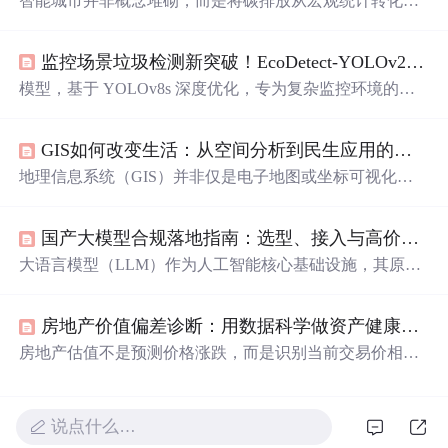
智能城市并非概念堆砌，而是将碳排放从宏观统计转化为
道路停靠秒数、泵站耗电量、光伏板积灰量等可测、可
管、可调的微观颗粒度。其核心在于物理感知层的精准布
监控场景垃圾检测新突破！EcoDetect-YOLOv2 轻量高效，精准识别多尺度垃圾
设、数据融合层的语义对齐与业务执行层的工单闭环，关
键技术包括LoRaWAN低功耗广域组网、市政设施实体ID
模型，基于 YOLOv8s 深度优化，专为复杂监控环境的多
映射、边缘决策引擎与红黄绿可视化指令系统。这类方案
尺度垃圾检测而生，兼顾轻量部署与精准检测，破解城市
跳脱纯AI幻想，直面老旧管网热惯性、基层人员
数字
能力
垃圾智能监控核心难题。新增 160×160 的 P2 检测头，保
断层、跨部门数据权属壁垒等真实约束，已在供热动态调
GIS如何改变生活：从空间分析到民生应用的实战指南
留细粒度特征与位置信息，专门捕捉 8×8 像素以下的微小
优、海绵设施健康评估、交通碳排实时核算、农业面源污
垃圾，从根源解决小目标漏检问题。的监控场景垃圾检
地理信息系统（GIS）并非仅是电子地图或坐标可视化工
染预警等场景验证实效。本文即聚焦此类‘能进财政评审、
测，可直接接入城市监控系统，大幅降低人工巡检成本，
具，而是一套将位置数据转化为可计算关系网络的技术体
能被
助力自动化垃圾管理、
数字
城市
与智慧环卫建设。SSMA-
系。其核心在于空间分析能力——通过拓扑运算、动态投
YOLO：一种轻量级的 YOLO 模型，具备增强的特征提取
国产大模型合规落地指南：选型、接入与高价值场景实战
影与空间索引，实现对邻近性、连通性、集聚性等隐性地
与融合能力，适用于无人机航拍的船舶图像检测。
理关系的建模与干预。这种能力使GIS成为城市治理、农
大语言模型（LLM）作为人工智能核心基础设施，其原理
业决策、应急响应等场景中不可或缺的底层支撑技术。尤
是基于海量文本训练的统计预测系统，通过注意力机制实
其在多源数据融合与WebGIS应用日益普及的今天，GIS正
现上下文理解与生成。在国内，合规性已成为技术价值的
从专业系统演进为像水电一样的
数字
基础设施，赋能基层
房地产价值偏差诊断：用数据科学做资产健康检查
前提——只有通过网信办算法备案、支持中文深度优化、
工作者、开发者与普通市民。本文聚焦真实项目中的空间
具备内容安全过滤与数据不出域能力的国产大模型，才能
房地产估值不是预测价格涨跌，而是识别当前交易价相对
思维重构、技术栈落地与避坑实践，揭示GIS如何让‘
真正释放生产力。本文聚焦文心一言、通义千问、Kimi、
于内在价值的系统性偏离。其核心在于区分市场情绪驱动
星火等主流已备案模型，结合政务、教育、医疗、制造等
的‘共识价格’与基本面支撑的‘合理价值’，通过土地成本、
真实场景，解析能力对标、零门槛接入路径及私有化部署
租金资本化、教育配套、交通便利性等可验证因子构建刚
说点什么…
实践，尤其突出‘长文本理解’与‘多轮对话记忆’两大关键热
性锚点，并结合挂牌周期、议价波动等市场行为进行动态