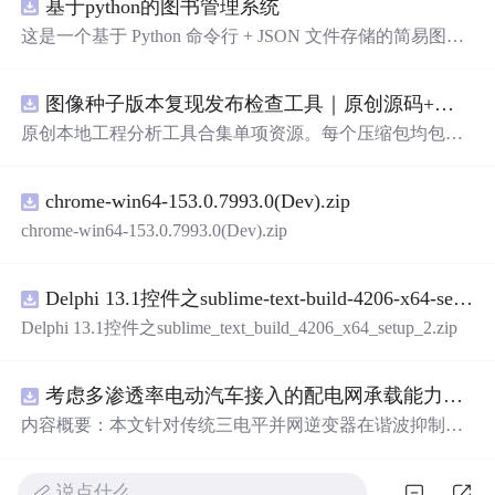
基于python的图书管理系统
这是一个基于 Python 命令行 + JSON 文件存储的简易图书
管理系统。 核心功能：围绕"图书"和"读者"实现两类实体
管理，以及它们之间的借阅关系。 图书管理：支持图书的
图像种子版本复现发布检查工具｜原创源码+测试+离线报告
添加、删除、修改、搜索（按书名/作者/ISBN），每本书
记录馆藏总数和当前可借数量。 学生管理：支持学生信息
原创本地工程分析工具合集单项资源。每个压缩包均包含
的添加、删除、搜索（按姓名/学号），每人默认最多借阅
完整 JavaScript/Node.js 源码、3 项自动化测试、可复现合
5 本。 借阅管理：借书时自动校验库存是否充足、是否超
成示例、离线 HTML/JSON/SVG 报告、1080×720 真实运
过借阅上限、是否重复借阅；还书时自动判断是否逾期
chrome-win64-153.0.7993.0(Dev).zip
行效果图、README、运行说明、功能清单、MIT License
（期限 30 天）；支持查看全部借阅记录、逾期记录和某人
及原创授权声明。Node.js 18+ 可直接运行，零第三方运行
chrome-win64-153.0.7993.0(Dev).zip
当前在借图书。 技术特点：纯 Python 标准库实现，无需安
依赖，适合开发者进行工程预检、质量审查和交付复核。
装任何第三方依赖；采用分层架构（模型层 → 持久化层
→ 业务层 → 界面层），职责清晰，易于扩展或替换（比
Delphi 13.1控件之sublime-text-build-4206-x64-setup-2.zip
如把 JSON 换成数据库只需改 storage.py）；数据保存在本
Delphi 13.1控件之sublime_text_build_4206_x64_setup_2.zip
地 data/ 目录的 JSON 文件中，关闭程序数据不丢失
考虑多渗透率电动汽车接入的配电网承载能力评估研究（Matlab代码实现）
内容概要：本文针对传统三电平并网逆变器在谐波抑制、
电网适应性及动态响应方面的不足，提出了一种基于ANP
C三电平拓扑的高性能并网控制策略。研究融合双极性倍
说点什么…
频脉宽调制（DPWMA）、正负序分离锁相与电网电压前