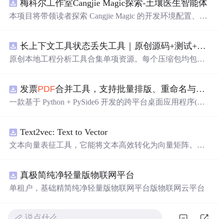
梅科尔工作室Cangjie Magic探索-土壤医生智能体
本项目将带领读者探索 Cangjie Magic 的开发环境配置、智
能体构建方法，并通过土壤医生智能体这一实际应用案
例，展示其在农业领域的强大潜力。
长上下文工具状态丢失工具｜原创源码+测试+离线报告
原创本地工程分析工具合集单项资源。每个压缩包均包含
完整 JavaScript/Node.js 源码、3 项自动化测试、可复现合
成示例、离线 HTML/JSON/SVG 报告、1080×720 真实运
发票
PDF
合并工具，支持批量排版、重命名与查重（源码附安装部署教程）
行效果图、README、运行说明、功能清单、MIT License
及原创授权声明。Node.js 18+ 可直接运行，零第三方运行
一款基于 Python + PySide6 开发的跨平台桌面应用程序(支
依赖，适合开发者进行工程预检、质量审查和交付复核。
持windows和macos)，专门用于将多张发票
PDF
文件合并
排版成指定格式。软件支持多种布局方式，可满足不同场
Text2vec: Text to Vector
景下的发票 软件架构 前端框架: PySide6 (Qt 跨平台 GUI 框
架)
PDF
处理: PyMu
PDF
(fitz) 编程语言: Python 3 打包工
文本向量表征工具，它能将文本高效转化为向量矩阵。该
具: PyInstaller 功能特性 支持拖拽导入
PDF
文件，亦可点
工具支持Word2Vec、RankBM25、Sentence-BERT、CoSEN
击"添加"按钮选择文件 布局自定义：可以从1x1到10x10的
T等多种文本表征和文本相似度计算模型，且具备即插即
范围内自由选择排版布局 双模式处理：普通模式（保留
P
真极简纯净轻量版物联网平台
用的特性。
DF
矢量信息和发票监制章）、图像模式（高精度图片转
单租户，基础精简纯净轻量版物联网平台版物联网云平台
换） 打印顺序：支持按列表顺序、开票日期、开票金额三
种方式排序打印 实时预览：添加文件后自动生成合并预览
图，支持滚轮缩放查看 文件列表显示：文件名、金额、开
说点什么…