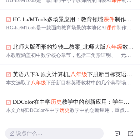
HG-ha/MTools是一款面向中小学教师的桌面级AI
课件
制作
工具，支持开箱即用、跨平台一致体验与GPU加速。其核
心能力涵盖教学级图片处理（智能标注、动态图解、教育
HG-ha/MTools多场景应用：教育领域
课件
制作智能助手
场景背景替换）、音视频编辑（教学语音建模、节奏感知
TTS、SRT字幕同步生成）及AI教学协同（K12知识图谱驱
HG-ha/MTools是一款面向教育场景的本地化AI
课件
制作工
动的习题生成、学情分析、课堂活动设计）。所有功能围
具，支持模糊实验图增强、教案文本到多模态
课件
元素
绕45分钟课堂教学真实节奏深度优化，显著降低素材加工
（原理图/提问/板书/SVG/语音旁白）的一键生成、轻量音
负担，提升互动
课件
生产效率。
北师大版图形的旋转二教案_北师大版
八年级
数学下册微课精讲+
视频编辑及跨平台GPU加速。其核心优势在于教育语境感
知、完全离线运行、低硬件门槛适配与教学闭环设计，切
本教程涵盖初中数学核心章节，包括三角形证明、一元一
实提升教师备课效率而不干扰教学本质。
次不等式、图形变换、因式分解、分式与方程及平行四边
形等内容。每个章节详细解析关键概念与例题，适用于学
英语八下3a原文计算机,
八年级
下册新目标英语3A原文.doc
生自学与教师授课。
本文选取了
八年级
下册新目标英语教材中的几个典型场
景，包括求助信、学期末成绩反馈、学校派对规定等内
容，反映了学生日常生活及学习中的各种情境。
DDColor在中学
历史
教学中的创新应用：学生自制彩色
本文介绍DDColor在中学
历史
教学中的创新应用，重点阐
述其双解码器架构与
历史
语义理解能力如何实现精准、可
信的老照片着色；详细说明学生通过准备素材、一键上
色、构建彩色时间轴三步完成
历史
可视化叙事的过程；强
说点什么…
调该技术促进史料批判思维、提升
历史
共情与细节意识的