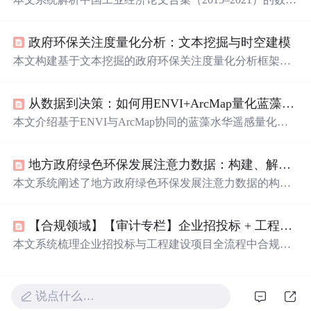
与代码结构，涵盖TFP测算、环境规制DID、产业政策评估
等核心主题；详解Stata/R/Python环境配置、路径设置、包
政府环保关注度量化分析：文本挖掘与时空建模
管理及调试方法；强调数据清洗、变量构建、模型设定与
稳健性检验的关键技术；指出版本差异、内存效率与结果
本文构建基于文本挖掘的政府环保关注度量化分析框架，
误读等典型陷阱；并倡导基于Git、
标准化
模板和可重复文
融合TF-IDF与BERT特征工程，设计三级关键词权重体
档（R Markdown/Jupyter）构建自主研究工作流。
系，引入时空维度建模（年度、省份、政策节点），实现2
从数据到决策：如何用ENVI+ArcMap量化蓝藻水华面积并生成报告？
000–2026年省级政府公开文本中环保
表
述的动态评估。模
型经人工标注、财政数据及专家评分三重验证，准确率82.
本文介绍基于ENVI与ArcMap协同的蓝藻水华遥感量化分
3%，与环保支出相关系数0.71，支持可视化热力图、区域
析全流程：涵盖Landsat 8/9、Sentinel-2等多源影像预处
差异分析与政策效应追踪。
理、MNDWI/FAI指数提取与Otsu动态阈值分割、测地线矢
地方政府绿色环保发展注意力数据：构建、解析与应用指南
量面积统计、ArcPy批量报告生成及多部门定制化决策看板
设计，显著提升处理效率与面积精度（误差<3%）。
本文系统阐述了地方政府绿色环保发展注意力数据的构建
方法，涵盖权威文本源（工作报告、规划纲要、预算报告
等）的采集与NLP预处理、基于核心词库与词向量模型的
【合规领域】【审计专栏】企业招投标 + 工程建设项目私下运作01
动态注意力词典构建、以及融合频度、强度、广度和创新
性的多维量化指数计算。数据支持时间趋势分析、区域差
本文系统梳理企业招投标与工程建设项目全流程中合规操
异比较，并应用于政策评估、ESG投资、绿色产业选址及
作与私下运作的对照关系，覆盖立项、招标、投标、评
政策风险预警等场景。强调需规避文本注意力与实际执行
标、定标、履约、结算、审计等86+关键节点，并延伸至电
混淆、滞后性误读及修辞空转等常见误区。
子招投标、政府采购、EPC、信息化项目等专项领域。重
说点什么…
点分析围标串标、利益输送、专家操控、系统漏洞利用等