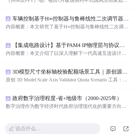
（共88页PPT）地产项目1月暖场系列中式国风活动策划方
案.pptx
车辆控制基于H∞控制器与鲁棒线性二次调节器RLQR的铰接式重型车辆的稳健路径跟踪控制研究（Matlab代码实现）
内容概要：本文研究了基于H∞控制器与鲁棒线性二次调节
器（RLQR）的铰接式重型车辆稳健路径跟踪控制方法，
并通过Matlab代码实现仿真验证。针对铰接式车辆在复杂
【集成电路设计】基于PAM4 IP物理层与协议兼容性验证：5nm工艺下高速互连系统电气合规测试平台
工况下路径跟踪精度低、稳定性差的问题，提出结合H∞控
制与RLQR的复合控制策略，以提升系统对参数不确定
内容概要：本文介绍了以深入理解下一代高速互连设计的
性、外部干扰及模型摄动的鲁棒性。文中建立了车辆动力
关键要素。
学模型，设计了H∞与RLQR控制器，通过多工况仿真对比
分析其控制性能，结果表明该方法能有效提高路径跟踪精
3D模型尺寸坐标轴校验配额场景工具｜原创源码+测试+离线报告
度与系统稳定性，具有较强的抗干扰能力和工程应用潜
原创 3D Model Scale Axis Validator Quota Scenario 工具：围
力。; 适合人群：具备自动控制理论基础、车辆工程背景或
绕“检查生成模型的单位、包围盒尺寸、前向轴、上方向、
从事智能驾驶、路径跟踪相关研究的研发人员及研究生。;
原点位置与导出格式约定”的结果，根据规模、并发、复杂
使用场景及目标：①应用于铰接式重型车辆（如矿用卡
政府数字治理程度-省+地级市（2000-2025年）
度、时间目标和人工复核成本比较配额场景；本地网页、J
车、工程车辆）的自动驾驶路径跟踪控制；②为复杂非线
SON/HTML/SVG报告、测试与示例。压缩包包含完整源
数字治理作为数字经济时代政府治理现代化的重要方向，
性系统的鲁棒控制设计提供解决方案；③通过Matlab仿真
码、3项自动化测试、可复现示例、HTML/JSON/SVG离线
强调利用数字技术优化政府组织运行机制、促进政务数据
学习H∞与RLQR控制器的设计与调参方法； 阅读建议：建
报告、1080×720运行效果图、README、运行说明、MIT
共享、提升公共服务效率，实现由传统行政管理向数据驱
议读者结合Matlab代码进行仿真复现，重点关注车辆建模
License及原创授权声明。适合开发者进行工程预检、质量
动型治理转变 2014年，国家启动“信息惠民国家试点城市
过程、控制器设计逻辑与仿真结果对比分析，深入理解鲁
说点什么…
审查和交付复核；Node.js 18+可直接运行，零第三方运行
建设”，选择80个城市开展试点，核心内容包括：建设政务
棒控制在实际工程系统中的应用方法与优化思路。