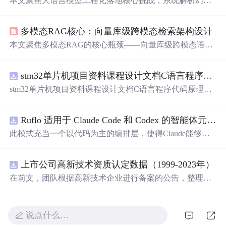
本文聚焦大语言模型工程化落地核心挑战，系统解析幻觉
（hallucination）的本质成因及抗幻觉系统设计方法，涵盖
Prompt约束、RAG架构与UI预期管理；深入剖析PEFT（参
多模态RAG核心：向量库级跨模态检索架构设计
数高效微调）的实操要点，包括LoRA秩选择、显存优化与
业务场景适配；同时覆盖Midjourney角色一致性、LangChai
本文聚焦多模态RAG的核心瓶颈——向量库级跨模态语义
n记忆链构建及Stable Diffusion医疗影像合成等关键技术落
检索，提出“四维统一”架构：模态统一（多模态编码器联
地路径，强调从认知拐点到可复现方案的工程闭环。
合表征）、粒度统一（整图+区域+对象多粒度向量）、空
stm32单片机项目资料课程设计文档C语言程序代码原理图电路PCB实例用单片机制作多路输入电压表
间统一（投影头对齐文本/图像向量维度）、索引统一（Qd
rant多向量ID机制）。关键技术包括Qwen-VL-Chat微调、
stm32单片机项目资料课程设计文档C语言程序代码原理图
Qdrant多向量索引构建、三级混合检索策略，并解决向量
电路PCB实例用单片机制作多路输入电压表
漂移、OOM及细粒度评估等工程难题。
Ruflo 适用于 Claude Code 和 Codex 的智能体元框架
此模式充当一个以代码为主的编排层，使得Claude能够自
主地在递归代理周期中编写、编辑、测试和优化代码。
上市公司高新技术资质认定数据（1999-2023年）
在前文，团队根据高新技术企业进行备案的公告，整理了
高新技术企业数据库，截至2024年10月，整理高新技术企
业44.2万家 本次团队将高新技术企业数据与上市公司匹
配，整理上市公司-高新技术资质认定数据，包含认定次
说点什么…
数、初次公告等 一、数据介绍 数据名称：上市公司-高新