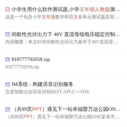
小学生用什么软件测试题,小学
五年级
人教版
测试题大全
这是一个包含小学
五年级
数学和
语文
各单元测试题及期中
期末试卷的资源集合，覆盖
人教版
教材，适合学生进行自
我检测和复习使用。
间歇性光伏出力下 48V 直流母线电压稳定控制及储能双向充放电闭环调控体系研究（Simulink仿真实现）
内容概要：本文针对间歇性光伏出力条件下48V直流母线
电压稳定控制及储能双向充放电闭环调控问题，提出一种
基于离网光伏直流微网系统的协同控制体系。通过构建包
818777792058.zip
含光伏阵列、Boost型DC-DC变换器、双向DC-DC变换器
与锂离子电池储能系统的完整拓扑结构，结合光伏最大功
818777792058.zip
率点跟踪（M
PPT
）技术和储能系统的双向功率调节能
力，实现对功率供需失衡的有效抑制。系统采用分层控制
架构，集成电压外环与电流内环双闭环控制策略，确保在
IM系统 - 构建语音识别服务
光照强度波动、负载突变等动态工况下维持母线电压稳
百度智能云短语音识别REST-API-C++SDK
定。在Simulink环境中搭建全系统仿真模型，验证了控制策
略在多种扰动场景下的有效性与鲁棒性，显著提升了微网
在无外部电网支撑下的自主运行能力和电能质量水平。; 适
（共89页
PPT
）遇见下一站幸福暨万达公园ONE某省市热气球生活艺术节活动策划方案.
合人群：具备电力电子、自动控制与新能源系统基础知识
（共89页
PPT
）遇见下一站幸福暨万达公园ONE某省市热
的电气工程及相关专业研究生、科研人员，以及从事光伏
气球生活艺术节活动策划方案.
ppt
x
储能系统、直流微网设计与仿真的工程技术人员。; 使用场