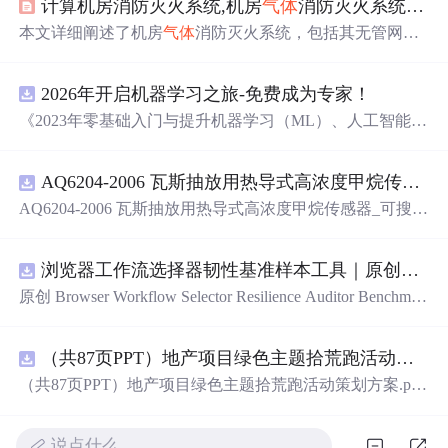
计算机房消防灭火系统,机房
气体
消防灭火系统方案.
本文详细阐述了机房
气体
消防灭火系统，包括其无管网和
管网两种形式，七氟丙烷灭火系统的环保、高效特性，常
见应用如配电房的保护，以及采用FM200的组合分配系统
2026年开启机器学习之旅-免费成为专家！
设计。文章还介绍了
气体
灭火系统的关键技术、操作控制
和成本效益。
《2023年零基础入门与提升机器学习（ML）、人工智能
（AI）的全指南，涵盖最新动态与前沿技术！》
AQ6204-2006 瓦斯抽放用热导式高浓度甲烷传感器-可搜索.pdf
AQ6204-2006 瓦斯抽放用热导式高浓度甲烷传感器_可搜
索.pdf
浏览器工作流选择器韧性基准样本工具｜原创源码+测试+离线报告
原创 Browser Workflow Selector Resilience Auditor Benchmar
k Baseline 工具：围绕“用文本、角色、标签、测试标识与
结构变化样本评估重复网页流程选择器的稳定性”的结果，
（共87页PPT）地产项目绿色主题拾荒跑活动策划方案.pptx
建立固定样本、权重和验收区间，比较不同批次的准确
率、覆盖率与效率；本地网页、JSON/HTML/SVG报告、
（共87页PPT）地产项目绿色主题拾荒跑活动策划方案.ppt
测试与示例。压缩包包含完整源码、3项自动化测试、可复
x
现示例、HTML/JSON/SVG离线报告、1080×720运行效果
图、README、运行说明、MIT License及原创授权声明。
说点什么…