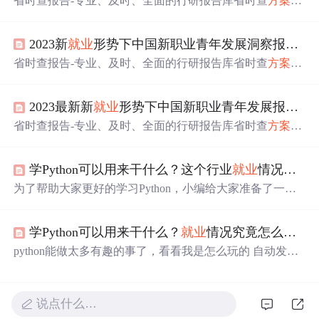
省时查报告-专业、及时、全面的行研报告库省时查
方案
-
专业、及时、全面的营销策划
方案
库近两年热门报告合集
（按月度免费
下载
）商业模型大全：思维、逻辑、业务策
2023新
就业
形势下中国新职业青年发展洞察报告.
pd
略及管理办法【报告分享】2021-2022元宇宙报告.
pdf
2022
抖音电商新品牌成长报告.
pdf
2022年新品营销白皮书.
pdf
20
省时查报告-专业、及时、全面的行研报告库省时查
方案
-
22年移动互联网年度大报告.
pdf
大萧条来临前的几大征兆
专业、及时、全面的营销策划
方案
库【免费
下载
】2023年8
饶毅：伟大复兴岂能依靠一群“太监”？！大家好，我是文
月份全网热门报告合集千模大战：百家争鸣OR一地鸡毛？
文（...
2023最新新
就业
形势下中国新职业青年发展报告：六大新职业深入调研！
2023年7月6日国务院经济形势专家座谈会议纪要ChatGPT
提词手册，学完工作效率提升百倍马斯克谈AI：中美差距1
省时查报告-专业、及时、全面的行研报告库省时查
方案
-
2个月，出现AGI只要三五年万字干货：ChatGPT的工作原
专业、及时、全面的营销策划
方案
库【免费
下载
】2023年6
理2023年
创业
（有
创业
想法）必读手册ChatGPT调研报告
月份全网热门报告合集千模大战：百家争鸣OR一地鸡毛？
（仅...
学Python可以用来干什么？这个行业
就业
情况怎么样？
2023年7月6日国务院经济形势专家座谈会议纪要ChatGPT
提词手册，学完工作效率提升百倍马斯克谈AI：中美差距1
为了帮助大家更好的学习Python，小编给大家准备了一份P
2个月，出现AGI只要三五年万字干货：ChatGPT的工作原
ython学习资料，里面的内容都是适合零基础小白的笔记和
理2023年
创业
（有
创业
想法）必读手册ChatGPT调研报告
资料，不懂编程也能听懂、看懂，需要获取方式：扫描下
（仅...
学Python可以用来干什么？
就业
情况究竟怎么样？
方即可获取。​。
python能做太多有趣的事了，看看我是怎么玩的 自动发邮
件 使用Python实现自动化邮件发送，可以让你摆脱繁琐的
重复性业务，可以节省非常多的时间。 自动化操作excel ex
cel已经成为必不可少的数据处理软件，几乎天天在用。自
说点什么…
动化办公无非是excel、ppt、word、邮件、文件处理、数据