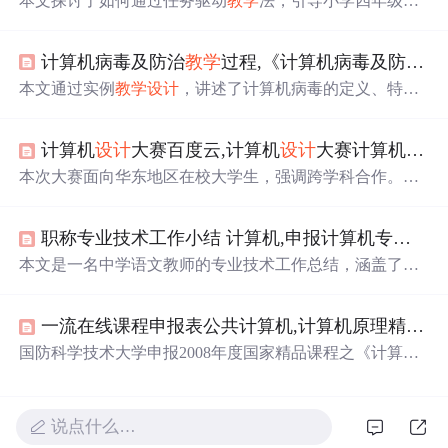
本文探讨了如何通过任务驱动
教学
法，引导小学四年级学
生学习PowerPoint中动作按钮的设置，特别是超链接功
能，以制作展示
中华
五岳的幻灯片。课程旨在提升学生的
计算机病毒及防治
教学
过程,《计算机病毒及防治》
动手能力和爱国主义情感，强调个性化
教学
和技能培养。
本文通过实例
教学
设计
，讲述了计算机病毒的定义、特
征、分类，以及病毒的形成和发展过程，重点介绍了防治
策略和技巧。通过《计算机病毒及防治》公开课，展示了
计算机
设计
大赛百度云,计算机
设计
大赛计算机
设计
如何引导学生理解病毒危害，提升防毒技能。
本次大赛面向华东地区在校大学生，强调跨学科合作。作
品涵盖软件开发、数字媒体
设计
等多个领域，特别强调
“水”作为数字媒体
设计
的主题。
职称专业技术工作小结 计算机,申报计算机专业中级职称任职来专业技术工作总结(范文).
本文是一名中学语文教师的专业技术工作总结，涵盖了
教
学
、科研、课外活动组织及社会文化影响力等方面。教师
在古诗文
教学
上有深入研究，发表多篇论文，获奖无数，
一流在线课程申报表公共计算机,计算机原理精品课程申报表.
并积极推广传统文化知识，如干支纪年法、荔浦方言等。
同时，积极参与学校教育
教学
改革，通过课外实践活动提
国防科学技术大学申报2008年度国家精品课程之《计算机
升学生对传统文化的理解。此外，教师还致力于年轻教师
原理》，介绍课程负责人唐玉华及主讲教师肖晓强的基本
的培养，对提高
教学
质量做出贡献。
信息、
教学
情况，以及课程
教学
研究成果等。
说点什么…