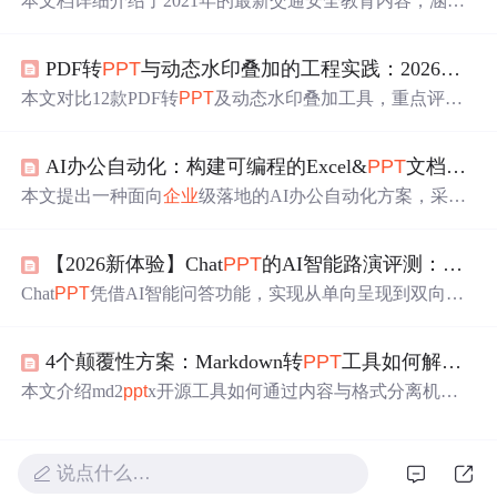
本文档详细介绍了2021年的最新交通安全教育内容，涵盖
8
2
页实用
培训
材料，确保提升个人及团队的安全意识和实践
技能。
PDF转
PPT
与动态水印叠加的工程实践：2026国内免费工具性能对比
本文对比12款PDF转
PPT
及动态水印叠加工具，重点评测
西西PDF转换和天天PDF转换两款国产免费工具。测试涵
盖排版还原度、水印格式侵入性与全流程吞吐量三大维
AI办公自动化：构建可编程的Excel&
PPT
文档生成系统
度，验证其在60页复杂PDF场景下优于海外工具的表现。
技术层面分析
PPT
X底层结构中母版插入、独立层叠加与
本文提出一种面向
企业
级落地的AI办公自动化方案，采用
文本框覆盖三种水印实现路径的侵入性差异，并给出正式
LLM解析层与结构化模板编译层协同的双引擎架构，基于
交付与内部流转两类场景的选型建议。
Python、OpenPyXL和python-
ppt
x实现Excel与
PPT
文档的
【2026新体验】Chat
PPT
的AI智能路演评测：
PPT
可编程生成。核心创新包括：模板即代码工程化设计、占
位符原子化、文档指纹机制、Qwen2.5本地化部署及三层
Chat
PPT
凭借AI智能问答功能，实现从单向呈现到双向互
幻觉防御体系，确保输出具备输入可溯源、结构可编程、
动的跨越。其多维度问题理解、内容溯源、自适应学习等
输出可验证三大硬指标。
技术优势，在学术答辩、
企业
路演和教学
培训
中显著提升
4个颠覆性方案：Markdown转
PPT
工具如何解决演示文稿制作效率难题
演示效果。相较竞品，Chat
PPT
在准确率与专业性上表现
突出，推动演示工具向智能化发展。
本文介绍md2
ppt
x开源工具如何通过内容与格式分离机
制，显著提升演示文稿制作效率。涵盖四大效率痛点（格
式调整、版本混乱、创意损耗、协作障碍）及对应解决方
案，并详解卡片、彩色清单、分栏、流程四种布局模式的
说点什么…
技术原理与适用场景。强调Git版本控制、模板驱动、自动