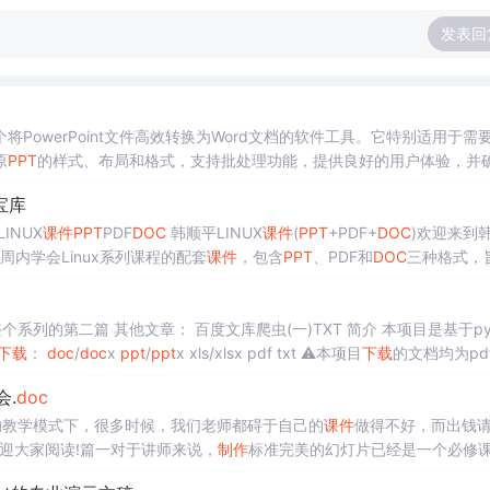
发表回
个将PowerPoint文件高效转换为Word文档的软件工具。它特别适用于需
原
PPT
的样式、布局和格式，支持批处理功能，提供良好的用户体验，并
版本，支持不同操作系统，为用户在文档编辑和分享方面提供便利。 1.
PPT
与...
宝库
INUX
课件
PPT
PDF
DOC
韩顺平LINUX
课件
(
PPT
+PDF+
DOC
)欢迎来到
周内学会Linux系列课程的配套
课件
，包含
PPT
、PDF和
DOC
三种格式，
篇 其他文章： 百度文库爬虫(一)TXT 简介 本项目是基于python
下载
：
doc
/
doc
x
ppt
/
ppt
x xls/xlsx pdf txt ⚠️本项目
下载
的文档均为pd
本人课程设计的作品，请勿...
会.
doc
的教学模式下，很多时候，我们老师都碍于自己的
课件
做得不好，而出钱
迎大家阅读!篇一对于讲师来说，
制作
标准完美的幻灯片已经是一个必修
巧和方式。前些天看了一些讲师的
PPT
，让我无语啊，简直是惨不忍睹，