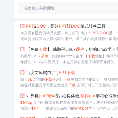
请发表友善的回复…
PPT
2
DOC
：高效
PPT
转
DOC
格式转换工具
本文还有配套的精品资源，点击获取 简介：
PPT
2
DOC
是一
或重新排版演示文稿内容的用户。该工具在转换过程中保留
数据安全。软件兼容多种
PPT
【免费
下载
】 韩顺平Linux
课件
：您的Linux学习
韩顺平Linux
课件
：您的Linux学习宝库 【
下载
地址】韩顺平L
老师的Linux学习资源库！本仓库精心整理了韩顺平老师的一
帮助初学者及进阶用户快速掌握...
百度文库爬虫(二)
PPT
下载
由于
ppt
文档的
下载
是系列
下载
中相对简单的部分，故放在整个系列的第二
实现对百度文库可预览文档的
下载
,实现了对以下文档格式的
式(除txt外) ⚠️项目是本人原创，转载请注明出处 ⚠️项目是
计算机
ppt
制作
培训心得体会,
制作
ppt
学习心得体
制作
ppt
学习心得体会现在多采用多媒体教学，在这样特殊
为我们
制作
。下面是pincai整理的
制作
ppt
学习心得体会，欢
了，合格的幻灯片不但是讲师的脸面，更是与学员沟通的技