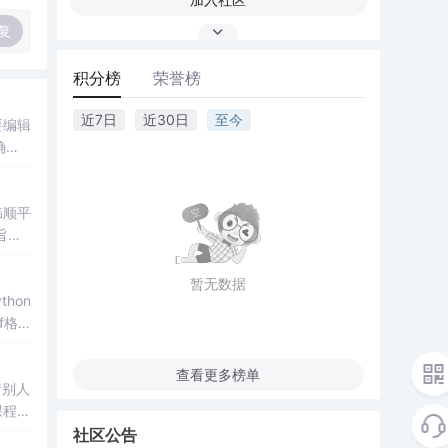
复
积分榜
荣誉榜
近7日
近30日
至今
要编辑
确保
韩顺平
旨在
暂无数据
f格
查看更多榜单
请别人
课程
版
社区公告