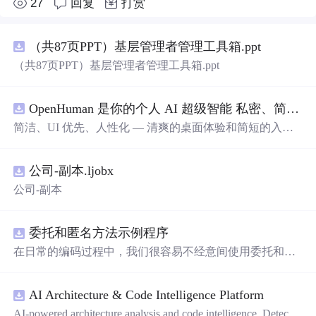
27
回复
打赏
（共87页PPT）基层管理者管理工具箱.ppt
（共87页PPT）基层管理者管理工具箱.ppt
OpenHuman 是你的个人 AI 超级智能 私密、简洁、极其强大
简洁、UI 优先、人性化 — 清爽的桌面体验和简短的入门
流程让你从安装到拥有一个可用的智能体仅需几次点击
——无需先配置，无需终端。智能体有一张脸：一个桌面
公司-副本.ljobx
吉祥物，会说话、能感知周围环境、可作为真实参与者加
入你的 Google Meet 会议、跨周记住你，即使你停止输入
公司-副本
后仍在后台持续思考。
委托和匿名方法示例程序
在日常的编码过程中，我们很容易不经意间使用委托和匿
名方法。你可能没有定义过委托类型，但用到定义好的委
托类型是自然不过的。本资源是一个使用委托和匿名方法
AI Architecture & Code Intelligence Platform
的完整项目示例。
AI-powered architecture analysis and code intelligence. Detects