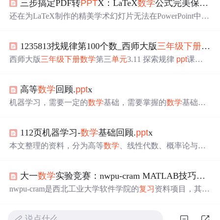
三步搞定PDF转
PPT
X：LaTeX
数学
公式完美保留的终极指南
还在为LaTeX制作的精美学术幻灯片无法在PowerPoint中正
常显示而头疼吗？pdf2
ppt
x正是为你解决这一难题的智能
转换工具！它能将PDF幻灯片高质量转换为
PPT
X格式，
1235813找规律第100个数_西师大版
三年级
下册
数学
完美保留LaTeX的
数学
公式和排版布局，实现跨平台演示
的无缝衔接。无论你是学术研究者、教育工作者还是技术
西师大版
三年级
下册
数学
第三
单元
3.11 探索规律
ppt
课件.
p
专家，这个简单实用的工具都能帮你轻松搞定格式转换问
pt
x探索规律情境导入探究新知课堂小结课后作业三位数除
题。 ## ✨ 项目亮点速览 📊 **完美格式保留** - 复
以一位数的除法课堂练习3(1)71421()()(2)2358()1723()(3)123
高等
数学
回顾.
ppt
x
5813()()(4)()16()121086按规律填数。2835123021341814情
境导入(1)71421()()你是怎么想的？2835(2)2358()1723()1230
机器学习，需要一定的
数学
基础，需要掌握的
数学
基础知
通过计算发...
识特别多，如果从头到尾开始学，估计大部分人来不及，
我建议先学习最基础的
数学
知识。这个是我考研考博时候
112页机器学习-
数学
基础回顾.
ppt
x
整理的中文教材的资料，分为高等
数学
、线...
本文整理的资料，分为高等
数学
、线性代数、概率论与数
理统计三部分。这个资料页数比较多，建议收藏慢慢看。
这个资料包含：1.原版
ppt
，2.
ppt
里面内容的pdf教材整理
大一
数学
实验竞赛：nwpu-cram MATLAB技巧完全指南
（国内教材和CS229
数学
基础翻译）本文内容较多，建议
收藏慢慢看。
下载
方式：关注公众号，回复“
数学
基础回
nwpu-cram是西北工业大学软件学院的
复习
资料项目，其中
顾”可以获取
下载
地址。课件完整内容
下载
方式：关注公众
包含了丰富的MATLAB学习资源，如#MATLAB/MATLAB
号，回复“
数学
基础回顾”可以获取
下载
地址。 ...
程序设计 2022最新.pdf和#MATLAB/matlab教程
ppt
(全).
ppt
说点什么…
x，能有效帮助大一学生在
数学
实验竞赛中掌握MATLAB